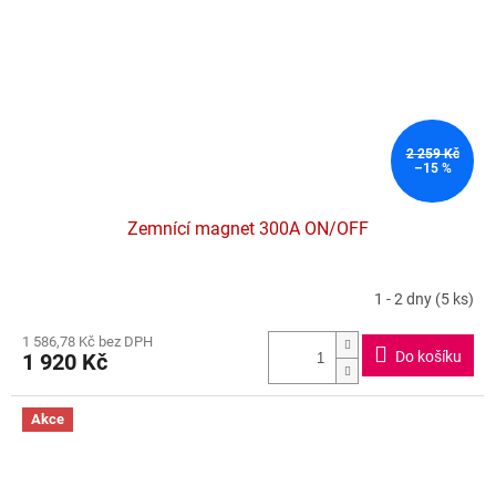
2 259 Kč
–15 %
Zemnící magnet 300A ON/OFF
1 - 2 dny
(5 ks)
Průměrné
hodnocení
1 586,78 Kč bez DPH
produktu
Do košíku
1 920 Kč
je
5,0
z
Akce
5
hvězdiček.