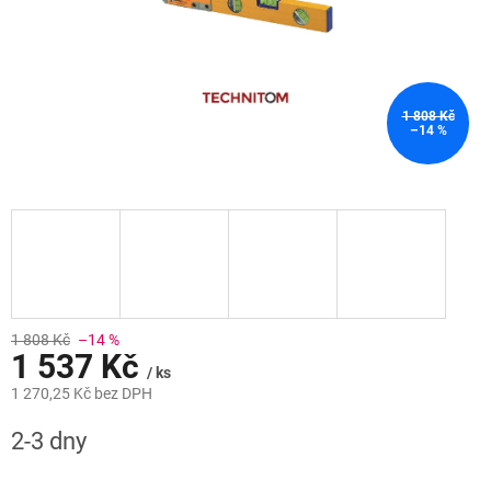
1 808 Kč
–14 %
1 808 Kč
–14 %
1 537 Kč
/ ks
1 270,25 Kč bez DPH
Měrná
2-3 dny
cena: