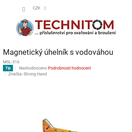
Přejít
NÁKUP
na
CZK
obsah
KOŠÍK
Magnetický úhelník s vodováhou
MSL-316
Průměrné
Neohodnoceno
Podrobnosti hodnocení
Tip
hodnocení
Značka:
Strong Hand
produktu
je
0,0
z
5
hvězdiček.