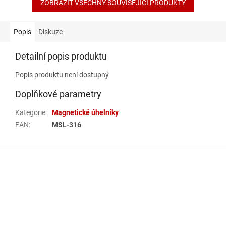
ZOBRAZIT VŠECHNY SOUVISEJÍCÍ PRODUKTY
Popis
Diskuze
Detailní popis produktu
Popis produktu není dostupný
Doplňkové parametry
Kategorie
:
Magnetické úhelníky
EAN
:
MSL-316
Z
á
p
a
t
í