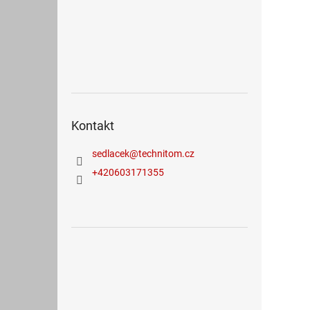
Kontakt
sedlacek
@
technitom.cz
+420603171355