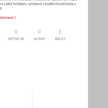
ci s MIG hořákem, vyrobená z kvalitní hovězí kůže z
🧤
informace
ZEPTAT SE
HLÍDAT
SDÍLET