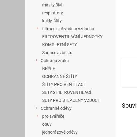
n
masky 3M
e
respirátory
l
kukly, štíty
filtrace s přívodem vzduchu
FILTROVENTILAČNÍ JEDNOTKY
KOMPLETNÍ SETY
Sanace azbestu
Ochrana zraku
BRÝLE
OCHRANNÉ ŠTÍTY
ŠTÍTY PRO VENTILACI
SETY S FILTROVENTILACÍ
SETY PRO STLAČENÝ VZDUCH
Souvi
Ochranné oděvy
pro svářeče
obuv
jednorázové oděvy