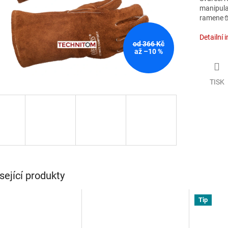
manipula
ramene 
Detailní 
od 366 Kč
až –10 %
TISK
sející produkty
Tip