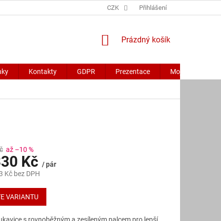
CZK
Přihlášení
NÁKUPNÍ
Prázdný košík
KOŠÍK
nky
Kontakty
GDPR
Prezentace
Moje objednávk
č
až –10 %
30 Kč
/ pár
3 Kč
bez DPH
E VARIANTU
rukavice s rovnoběžným a zesíleným palcem pro lepší