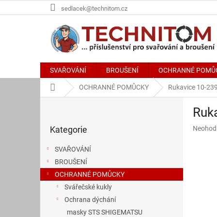
Přejít
sedlacek@technitom.cz
na
obsah
SVAŘOVÁNÍ
BROUŠENÍ
OCHRANNÉ POMŮ
Domů
OCHRANNÉ POMŮCKY
Rukavice 10-23
P
Ruka
o
Přeskočit
s
Průměr
Kategorie
Neohod
kategorie
t
hodnoce
r
produkt
SVAŘOVÁNÍ
a
je
BROUŠENÍ
n
0,0
z
OCHRANNÉ POMŮCKY
n
5
í
Svářečské kukly
hvězdič
p
Ochrana dýchání
a
masky STS SHIGEMATSU