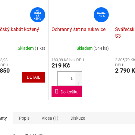
od
2 318
367 Kč
Kč
–40 %
–20 %
čský kabát kožený
Ochranný štít na rukavice
Svářečsk
S3
Skladem
(1 ks)
Skladem
(544 ks)
rné
Průměrné
Průměrné
cení
hodnocení
hodnocení
28,93
180,99 Kč bez DPH
2 305,79 Kč
ktu
produktu
produktu
219 Kč
z DPH
DPH
je
je
850
2 790 
5,0
4,1
DETAIL
z
z
5
5
ček.
hvězdiček.
hvězdiček.
Do košíku
anty
Popis
Videa (1)
Diskuze