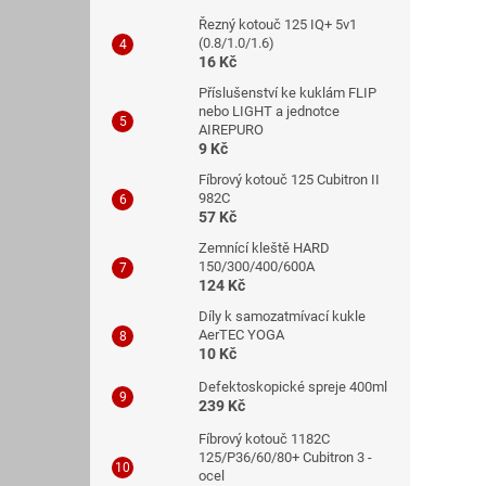
Řezný kotouč 125 IQ+ 5v1
(0.8/1.0/1.6)
16 Kč
Příslušenství ke kuklám FLIP
nebo LIGHT a jednotce
AIREPURO
9 Kč
Fíbrový kotouč 125 Cubitron II
982C
57 Kč
Zemnící kleště HARD
150/300/400/600A
124 Kč
Díly k samozatmívací kukle
AerTEC YOGA
10 Kč
Defektoskopické spreje 400ml
239 Kč
Fíbrový kotouč 1182C
125/P36/60/80+ Cubitron 3 -
ocel