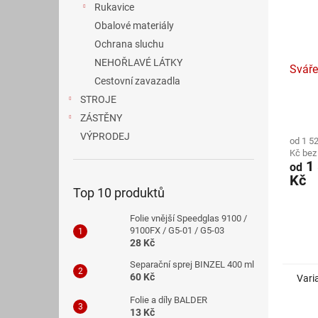
Rukavice
Obalové materiály
Ochrana sluchu
NEHOŘLAVÉ LÁTKY
Sváře
Cestovní zavazadla
STROJE
Průmě
ZÁSTĚNY
hodno
VÝPRODEJ
od 1 5
produ
Kč be
je
1 
od
5,0
Kč
z
Top 10 produktů
5
hvězdi
Folie vnější Speedglas 9100 /
9100FX / G5-01 / G5-03
28 Kč
Separační sprej BINZEL 400 ml
60 Kč
Vari
Folie a díly BALDER
13 Kč