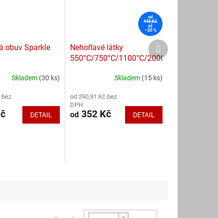
od
440 Kč
až
–20 %
Další
á obuv Sparkle
Nehořlavé látky
produkt
550°C/750°C/1100°C/2000°C
Skladem
(30 ks)
Skladem
(15 ks)
Průměrné
hodnocení
 bez
od 290,91 Kč bez
produktu
DPH
je
Kč
352 Kč
od
DETAIL
DETAIL
4,3
z
5
hvězdiček.