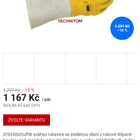
1 297 Kč
–10 %
1 297 Kč
–10 %
1 167 Kč
/ pár
964,46 Kč bez DPH
Měrná
cena:
ZVOLTE VARIANTU
STEERSOtuff® svářecí rukavice se zesílenou dlaní z rubové štípané