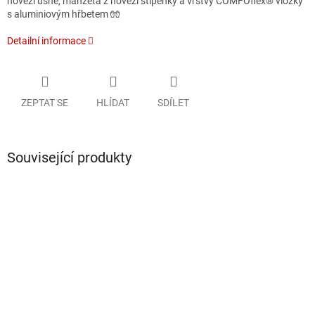
hovězí usně, manžeta z hovězí štípenky a vrstvy COMFOflex® vložky
s aluminiovým hřbetem 🧤
Detailní informace
ZEPTAT SE
HLÍDAT
SDÍLET
Související produkty