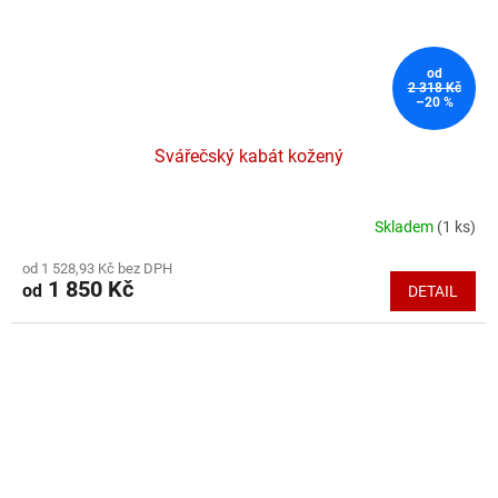
od
2 318 Kč
–20 %
Svářečský kabát kožený
Skladem
(1 ks)
Průměrné
hodnocení
od 1 528,93 Kč bez DPH
produktu
1 850 Kč
od
DETAIL
je
5,0
z
5
hvězdiček.