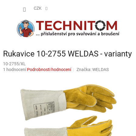
Přejít
NÁKUP
na
CZK
obsah
KOŠÍK
Rukavice 10-2755 WELDAS - varianty
10-2755/XL
Průměrné
1 hodnocení
Podrobnosti hodnocení
Značka:
WELDAS
hodnocení
produktu
je
5,0
z
5
hvězdiček.