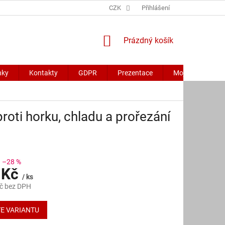
CZK
Přihlášení
NÁKUPNÍ
Prázdný košík
KOŠÍK
nky
Kontakty
GDPR
Prezentace
Moje objednávk
ti horku, chladu a prořezání
–28 %
 Kč
/ ks
č bez DPH
E VARIANTU