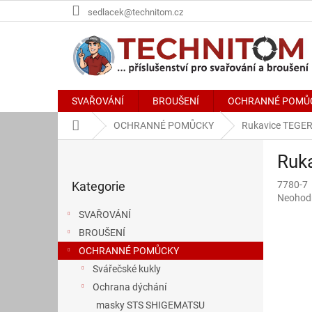
Přejít
sedlacek@technitom.cz
na
obsah
SVAŘOVÁNÍ
BROUŠENÍ
OCHRANNÉ POMŮ
Domů
OCHRANNÉ POMŮCKY
Rukavice TEGERA
P
Ruka
o
Přeskočit
s
Kategorie
7780-7
kategorie
t
Průměr
Neohod
r
hodnoce
SVAŘOVÁNÍ
a
produkt
BROUŠENÍ
n
je
0,0
OCHRANNÉ POMŮCKY
n
z
í
Svářečské kukly
5
p
Ochrana dýchání
hvězdič
a
masky STS SHIGEMATSU