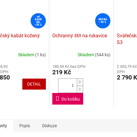
od
2 318
367 Kč
Kč
–40 %
–20 %
čský kabát kožený
Ochranný štít na rukavice
Svářečsk
S3
Skladem
(1 ks)
Skladem
(544 ks)
rné
Průměrné
Průměrné
cení
hodnocení
hodnocení
28,93
180,99 Kč bez DPH
2 305,79 Kč
ktu
produktu
produktu
219 Kč
z DPH
DPH
je
je
850
2 790 
5,0
4,1
DETAIL
z
z
5
5
ček.
hvězdiček.
hvězdiček.
Do košíku
anty
Popis
Diskuze