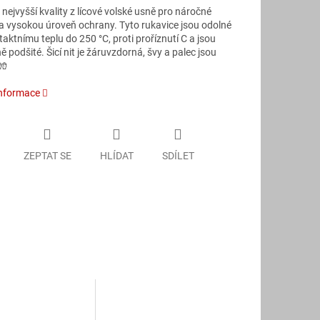
nejvyšší kvality z lícové volské usně pro náročné
 a vysokou úroveň ochrany. Tyto rukavice jsou odolné
taktnímu teplu do 250 °C, proti proříznutí C a jsou
 podšité. Šicí nit je žáruvzdorná, švy a palec jsou
🧤
informace
ZEPTAT SE
HLÍDAT
SDÍLET