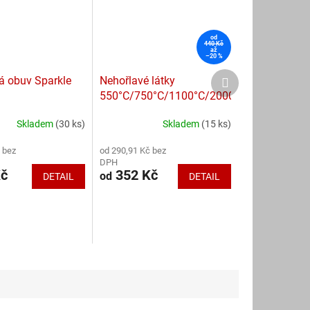
od
440 Kč
až
–20 %
Další
á obuv Sparkle
Nehořlavé látky
produkt
550°C/750°C/1100°C/2000°C
Skladem
(30 ks)
Skladem
(15 ks)
Průměrné
hodnocení
 bez
od 290,91 Kč bez
produktu
DPH
je
Kč
352 Kč
od
DETAIL
DETAIL
4,3
z
5
hvězdiček.