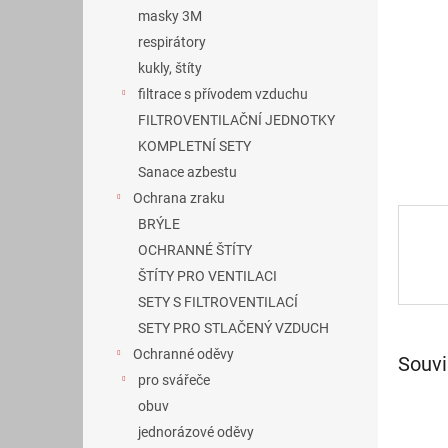
n
masky 3M
e
respirátory
l
kukly, štíty
filtrace s přívodem vzduchu
FILTROVENTILAČNÍ JEDNOTKY
KOMPLETNÍ SETY
Sanace azbestu
Ochrana zraku
BRÝLE
OCHRANNÉ ŠTÍTY
ŠTÍTY PRO VENTILACI
SETY S FILTROVENTILACÍ
SETY PRO STLAČENÝ VZDUCH
Ochranné oděvy
Souvi
pro svářeče
obuv
jednorázové oděvy