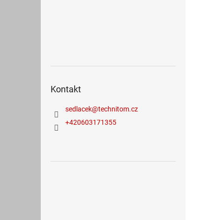
Kontakt
sedlacek
@
technitom.cz
+420603171355