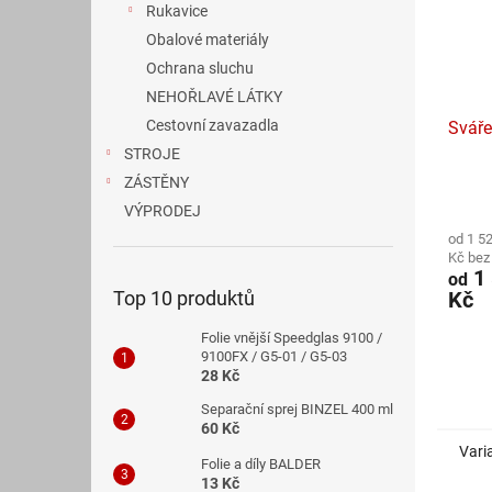
Rukavice
Obalové materiály
Ochrana sluchu
NEHOŘLAVÉ LÁTKY
Cestovní zavazadla
Sváře
STROJE
ZÁSTĚNY
Průmě
VÝPRODEJ
hodno
od 1 5
produ
Kč be
je
1 
od
5,0
Kč
Top 10 produktů
z
5
Folie vnější Speedglas 9100 /
hvězdi
9100FX / G5-01 / G5-03
28 Kč
Separační sprej BINZEL 400 ml
60 Kč
Vari
Folie a díly BALDER
13 Kč