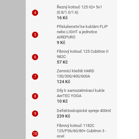
Řezný kotouč 125 IQ+ 5v1
(0.8/1.0/1.6)
16 Kč
Příslušenství ke kuklám FLIP
nebo LIGHT a jednotce
AIREPURO
9 Kč
Fíbrový kotouč 125 Cubitron II
982C
57 Kč
Zemnící kleště HARD
150/300/400/600A
124 Kč
Díly k samozatmívací kukle
AerTEC YOGA
10 Kč
Defektoskopické spreje 400ml
239 Kč
Fíbrový kotouč 1182C
125/P36/60/80+ Cubitron 3 -
ocel