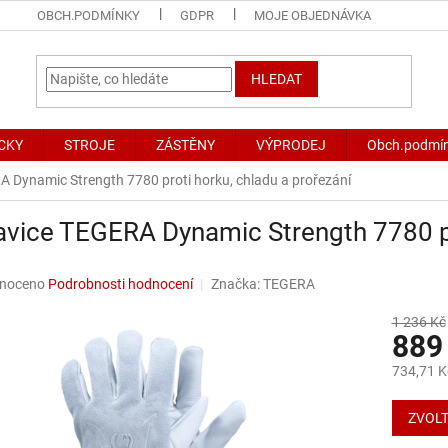
OBCH.PODMÍNKY
GDPR
MOJE OBJEDNÁVKA
HLEDAT
CKY
STROJE
ZÁSTĚNY
VÝPRODEJ
Obch.podmí
 Dynamic Strength 7780 proti horku, chladu a prořezání
vice TEGERA Dynamic Strength 7780 pro
né
noceno
Podrobnosti hodnocení
Značka:
TEGERA
ní
u
1 236 Kč
889
734,71 K
Měrná
ek.
cena:
ZVOLT