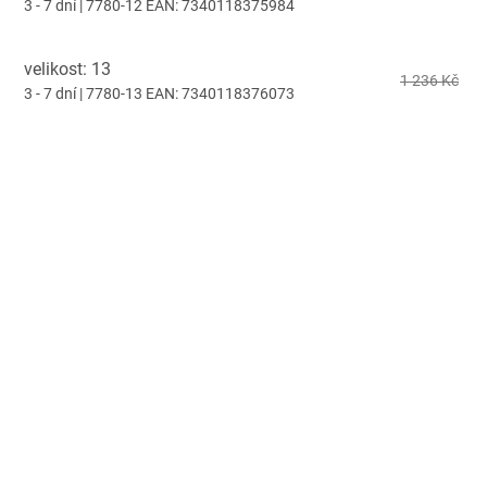
3 - 7 dní
| 7780-12
EAN:
7340118375984
velikost: 13
1 236 Kč
3 - 7 dní
| 7780-13
EAN:
7340118376073