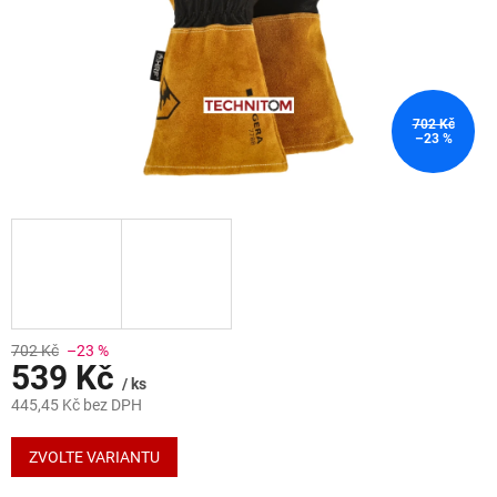
702 Kč
–23 %
702 Kč
–23 %
539 Kč
/ ks
445,45 Kč bez DPH
Měrná
cena:
ZVOLTE VARIANTU