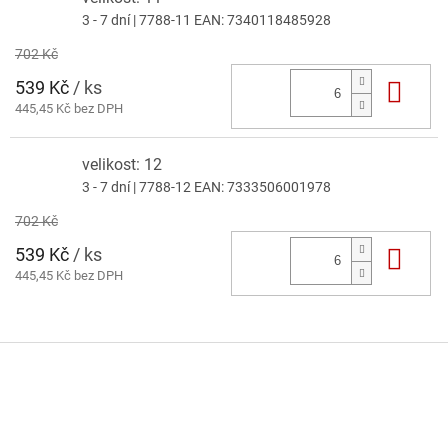
3 - 7 dní
| 7788-11
EAN:
7340118485928
702 Kč
539 Kč
/ ks
Do 
445,45 Kč bez DPH
velikost: 12
3 - 7 dní
| 7788-12
EAN:
7333506001978
702 Kč
539 Kč
/ ks
Do 
445,45 Kč bez DPH
Z
á
p
a
t