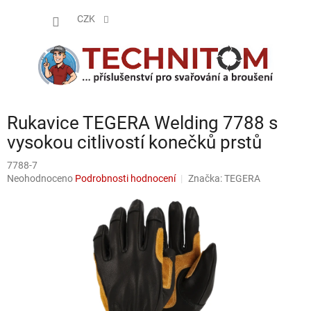
Přejít
NÁKUP
na
CZK
obsah
KOŠÍK
Rukavice TEGERA Welding 7788 s
vysokou citlivostí konečků prstů
7788-7
Průměrné
Neohodnoceno
Podrobnosti hodnocení
Značka:
TEGERA
hodnocení
produktu
je
0,0
z
5
hvězdiček.