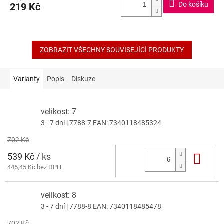
Do košíku
219 Kč
je
5,0
z
5
hvězdiček.
ZOBRAZIT VŠECHNY SOUVISEJÍCÍ PRODUKTY
Varianty
Popis
Diskuze
velikost: 7
3 - 7 dní
| 7788-7
EAN:
7340118485324
702 Kč
539 Kč
/ ks
Do 
445,45 Kč bez DPH
velikost: 8
3 - 7 dní
| 7788-8
EAN:
7340118485478
702 Kč