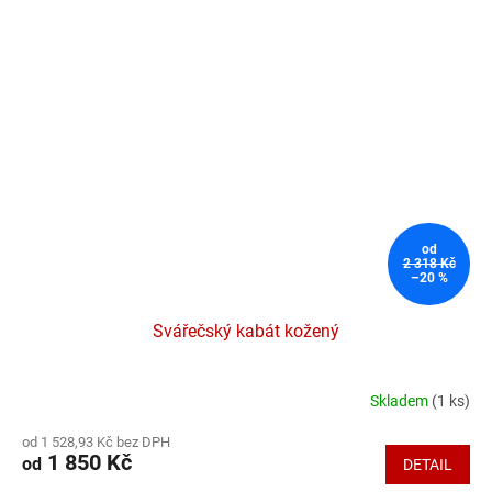
od
2 318 Kč
–20 %
Svářečský kabát kožený
Skladem
(1 ks)
Průměrné
hodnocení
od 1 528,93 Kč bez DPH
produktu
1 850 Kč
od
DETAIL
je
5,0