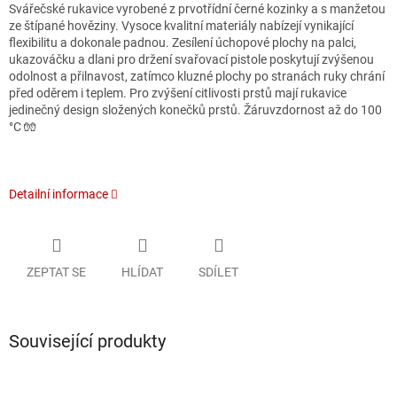
Svářečské rukavice vyrobené z prvotřídní černé kozinky a s manžetou
ze štípané hověziny. Vysoce kvalitní materiály nabízejí vynikající
flexibilitu a dokonale padnou. Zesílení úchopové plochy na palci,
ukazováčku a dlani pro držení svařovací pistole poskytují zvýšenou
odolnost a přilnavost, zatímco kluzné plochy po stranách ruky chrání
před oděrem i teplem. Pro zvýšení citlivosti prstů mají rukavice
jedinečný design složených konečků prstů. Žáruvzdornost až do 100
°C 🧤
Detailní informace
ZEPTAT SE
HLÍDAT
SDÍLET
Související produkty