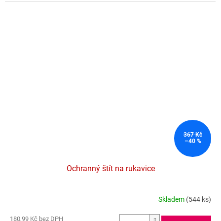
z
5
hvězdiček.
367 Kč
–40 %
Ochranný štít na rukavice
Skladem
(544 ks)
Průměrné
hodnocení
180,99 Kč bez DPH
produktu