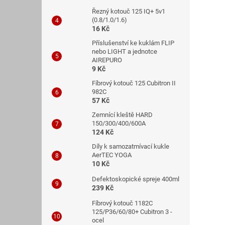
Řezný kotouč 125 IQ+ 5v1
(0.8/1.0/1.6)
16 Kč
Příslušenství ke kuklám FLIP
nebo LIGHT a jednotce
AIREPURO
9 Kč
Fíbrový kotouč 125 Cubitron II
982C
57 Kč
Zemnící kleště HARD
150/300/400/600A
124 Kč
Díly k samozatmívací kukle
AerTEC YOGA
10 Kč
Defektoskopické spreje 400ml
239 Kč
Fíbrový kotouč 1182C
125/P36/60/80+ Cubitron 3 -
ocel