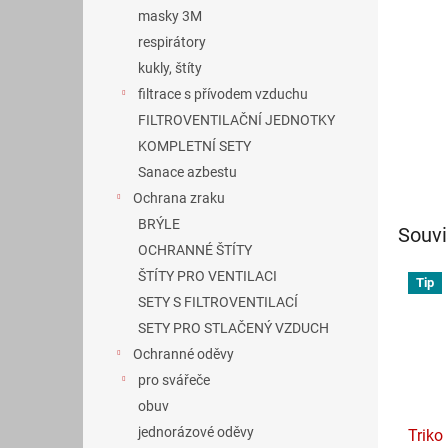
n
masky 3M
e
respirátory
l
kukly, štíty
filtrace s přívodem vzduchu
FILTROVENTILAČNÍ JEDNOTKY
KOMPLETNÍ SETY
Sanace azbestu
Ochrana zraku
BRÝLE
Souvi
OCHRANNÉ ŠTÍTY
ŠTÍTY PRO VENTILACI
Tip
SETY S FILTROVENTILACÍ
SETY PRO STLAČENÝ VZDUCH
Ochranné oděvy
pro svářeče
obuv
jednorázové oděvy
Triko