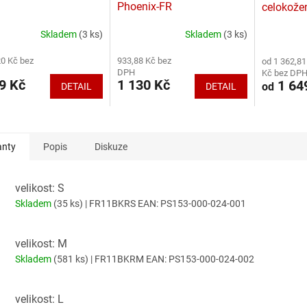
Phoenix-FR
celokože
Skladem
(3 ks)
Skladem
(3 ks)
rné
Průměrné
Průměrné
cení
hodnocení
hodnocení
20 Kč bez
933,88 Kč bez
od 1 362,81
ktu
produktu
produktu
DPH
Kč bez DP
je
je
9 Kč
1 130 Kč
1 64
od
DETAIL
DETAIL
5,0
5,0
z
z
5
5
ček.
hvězdiček.
hvězdiček.
anty
Popis
Diskuze
velikost: S
Skladem
(35 ks)
| FR11BKRS
EAN:
PS153-000-024-001
velikost: M
Skladem
(581 ks)
| FR11BKRM
EAN:
PS153-000-024-002
velikost: L