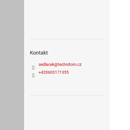
Kontakt
sedlacek
@
technitom.cz
+420603171355