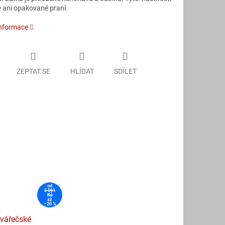
e ani opakované praní.
informace
ZEPTAT SE
HLÍDAT
SDÍLET
od
2 061
Kč
až
–20 %
svářečské