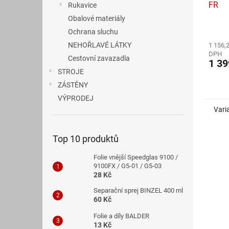
FR
Rukavice
Obalové materiály
Průmě
Ochrana sluchu
hodno
NEHOŘLAVÉ LÁTKY
1 156,
produ
DPH
je
Cestovní zavazadla
1 39
4,2
STROJE
z
ZÁSTĚNY
5
hvězdi
VÝPRODEJ
Vari
Top 10 produktů
Folie vnější Speedglas 9100 /
9100FX / G5-01 / G5-03
28 Kč
Separační sprej BINZEL 400 ml
60 Kč
Folie a díly BALDER
13 Kč