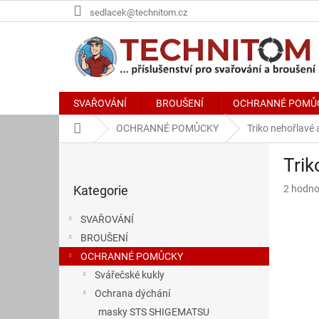
Přejít
sedlacek@technitom.cz
na
obsah
SVAŘOVÁNÍ
BROUŠENÍ
OCHRANNÉ POMŮ
Domů
OCHRANNÉ POMŮCKY
Triko nehořlavé 
P
Trik
o
Přeskočit
s
Průměr
Kategorie
2 hodno
kategorie
t
hodnoce
r
produkt
SVAŘOVÁNÍ
a
je
BROUŠENÍ
n
4,0
z
OCHRANNÉ POMŮCKY
n
5
í
Svářečské kukly
hvězdič
p
Ochrana dýchání
a
masky STS SHIGEMATSU