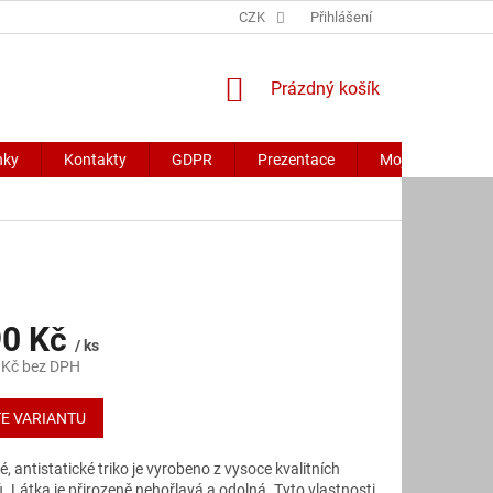
CZK
Přihlášení
NÁKUPNÍ
Prázdný košík
KOŠÍK
nky
Kontakty
GDPR
Prezentace
Moje objednávk
90 Kč
/ ks
 Kč bez DPH
E VARIANTU
, antistatické triko je vyrobeno z vysoce kvalitních
. Látka je přirozeně nehořlavá a odolná. Tyto vlastnosti