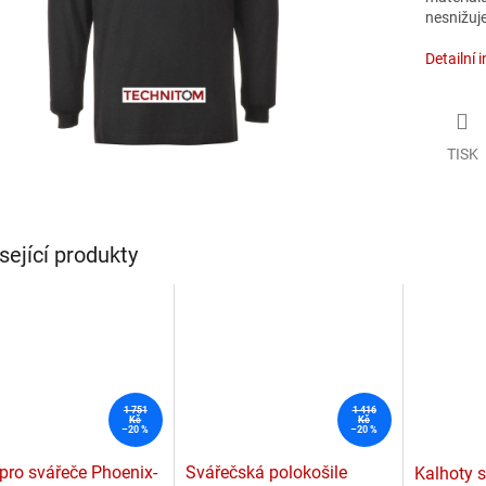
nesnižuj
Detailní 
TISK
sející produkty
1 751
1 416
Kč
Kč
–20 %
–20 %
 pro svářeče Phoenix-
Svářečská polokošile
Kalhoty 