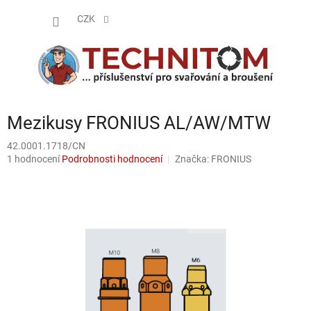
Přejít
NÁKUP
na
CZK
obsah
KOŠÍK
Mezikusy FRONIUS AL/AW/MTW
42.0001.1718/CN
Průměrné
1 hodnocení
Podrobnosti hodnocení
Značka:
FRONIUS
hodnocení
produktu
je
5,0
z
5
hvězdiček.