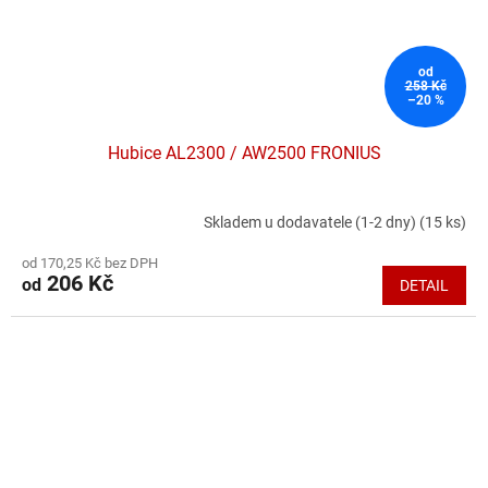
od
258 Kč
–20 %
Hubice AL2300 / AW2500 FRONIUS
Skladem u dodavatele (1-2 dny)
(15 ks)
Průměrné
hodnocení
od 170,25 Kč bez DPH
produktu
206 Kč
od
DETAIL
je
5,0
z
5
hvězdiček.