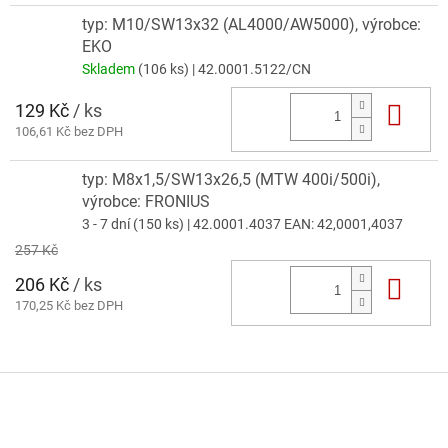
typ: M10/SW13x32 (AL4000/AW5000), výrobce:
EKO
Skladem
(106 ks)
| 42.0001.5122/CN
129 Kč
/ ks
Do 
106,61 Kč bez DPH
typ: M8x1,5/SW13x26,5 (MTW 400i/500i),
výrobce: FRONIUS
3 - 7 dní
(150 ks)
| 42.0001.4037
EAN:
42,0001,4037
257 Kč
206 Kč
/ ks
Do 
170,25 Kč bez DPH
Z
á
p
a