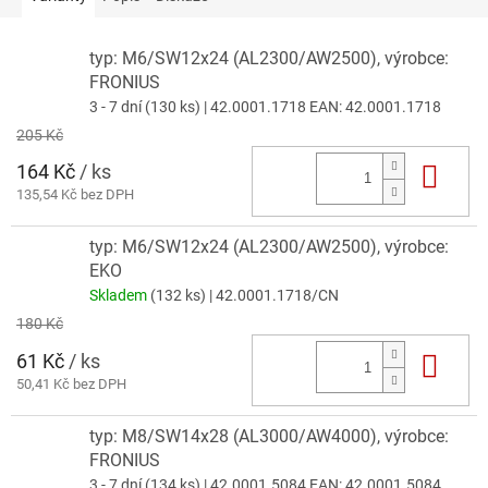
typ: M6/SW12x24 (AL2300/AW2500), výrobce:
FRONIUS
3 - 7 dní
(130 ks)
| 42.0001.1718
EAN:
42.0001.1718
205 Kč
164 Kč
/ ks
Do 
135,54 Kč bez DPH
typ: M6/SW12x24 (AL2300/AW2500), výrobce:
EKO
Skladem
(132 ks)
| 42.0001.1718/CN
180 Kč
61 Kč
/ ks
Do 
50,41 Kč bez DPH
typ: M8/SW14x28 (AL3000/AW4000), výrobce:
FRONIUS
3 - 7 dní
(134 ks)
| 42.0001.5084
EAN:
42.0001.5084