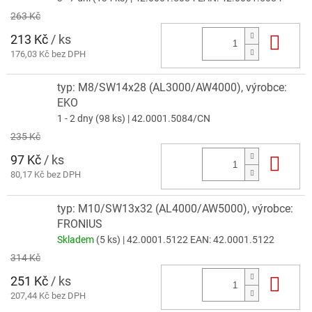
263 Kč
213 Kč
/ ks
Do 
176,03 Kč bez DPH
typ: M8/SW14x28 (AL3000/AW4000), výrobce:
EKO
1 - 2 dny
(98 ks)
| 42.0001.5084/CN
235 Kč
97 Kč
/ ks
Do 
80,17 Kč bez DPH
typ: M10/SW13x32 (AL4000/AW5000), výrobce:
FRONIUS
Skladem
(5 ks)
| 42.0001.5122
EAN:
42.0001.5122
314 Kč
251 Kč
/ ks
Do 
207,44 Kč bez DPH