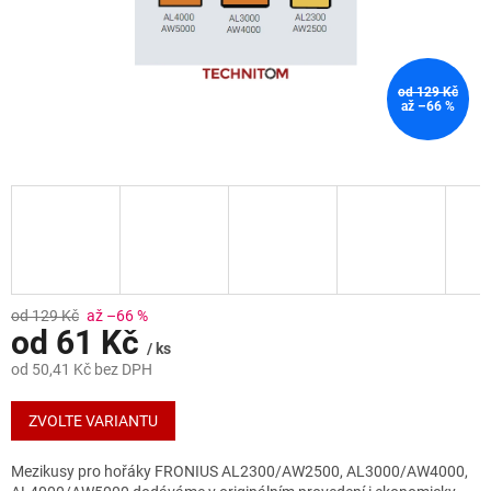
od 129 Kč
až –66 %
od 129 Kč
až –66 %
od
61 Kč
/ ks
od
50,41 Kč
bez DPH
Měrná
cena:
ZVOLTE VARIANTU
Mezikusy pro hořáky FRONIUS AL2300/AW2500, AL3000/AW4000,