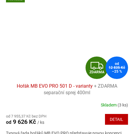
Z
od
12 835 Kč
–25 %
ZDARMA
D
Hořák MB EVO PRO 501 D - varianty
+ ZDARMA
A
separační sprej 400ml
R
Skladem
(3 ks)
Průměrné
hodnocení
M
od 7 955,37 Kč bez DPH
produktu
DETAIL
9 626 Kč
od
/ ks
je
A
5,0
Typová řada hořáků MB EVO PRO představuje novou koncepci