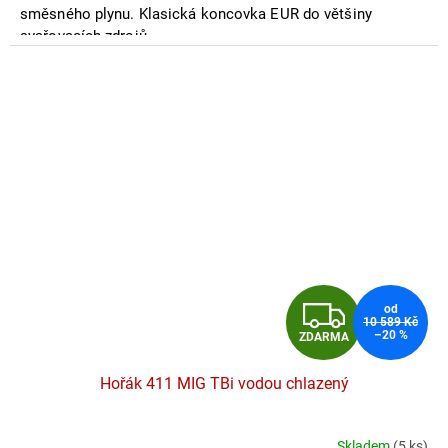
hvězdiček.
směsného plynu. Klasická koncovka EUR do většiny
svařovacích zdrojů.
Z
od
10 589 Kč
–20 %
ZDARMA
D
Hořák 411 MIG TBi vodou chlazený
A
R
Skladem
(5 ks)