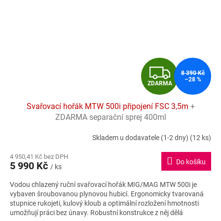
Z
8 390 Kč
–28 %
ZDARMA
D
Svařovací hořák MTW 500i připojení FSC 3,5m
+
A
ZDARMA separační sprej 400ml
R
Skladem u dodavatele (1-2 dny)
(12 ks)
M
4 950,41 Kč bez DPH
Do košíku
5 990 Kč
/ ks
A
Vodou chlazený ruční svařovací hořák MIG/MAG MTW 500i je
vybaven šroubovanou plynovou hubicí. Ergonomicky tvarovaná
stupnice rukojeti, kulový kloub a optimální rozložení hmotnosti
umožňují práci bez únavy. Robustní konstrukce z něj dělá