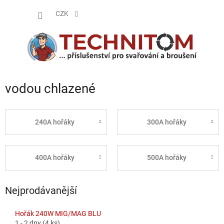
Přejít
NÁKUP
na
CZK
obsah
KOŠÍK
vodou chlazené
240A hořáky
300A hořáky
400A hořáky
500A hořáky
Nejprodávanější
Hořák 240W MIG/MAG BLU
1 - 2 dny
(4 ks)