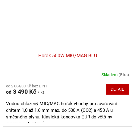
Hořák 500W MIG/MAG BLU
Skladem
(5 ks)
od 2 884,30 Kč bez DPH
DETAIL
3 490 Kč
od
/ ks
Vodou chlazený MIG/MAG hořák vhodný pro svařování
drátem 1,0 až 1,6 mm max. do 500 A (CO2) a 450 A u
směsného plynu. Klasická koncovka EUR do většiny
svařovacích zdrojů.