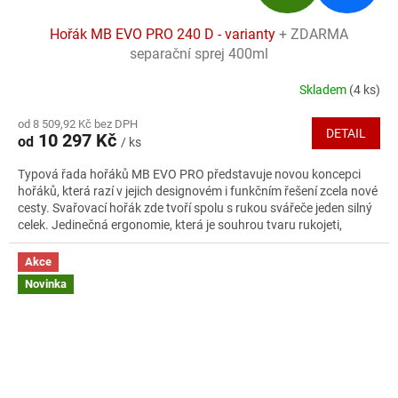
D
Hořák MB EVO PRO 240 D - varianty
+ ZDARMA
A
separační sprej 400ml
R
Skladem
(4 ks)
Průměrné
hodnocení
M
od 8 509,92 Kč bez DPH
produktu
DETAIL
10 297 Kč
od
/ ks
je
A
5,0
Typová řada hořáků MB EVO PRO představuje novou koncepci
z
hořáků, která razí v jejich designovém i funkčním řešení zcela nové
5
cesty. Svařovací hořák zde tvoří spolu s rukou svářeče jeden silný
hvězdiček.
celek. Jedinečná ergonomie, která je souhrou tvaru rukojeti,
umístění i tvaru tlačítek a konstrukčního řešení kulového kloubu,
poskytuje svářeči dostatek citu pro probíhající svařovací proces a
Akce
tím i nejlepší výsledky svařovacích operací.
Novinka