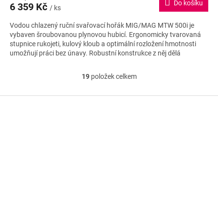
Do košíku
6 359 Kč
/ ks
A
Vodou chlazený ruční svařovací hořák MIG/MAG MTW 500i je
vybaven šroubovanou plynovou hubicí. Ergonomicky tvarovaná
stupnice rukojeti, kulový kloub a optimální rozložení hmotnosti
umožňují práci bez únavy. Robustní konstrukce z něj dělá
spolehlivého partnera pro všechny aplikace.
19
položek celkem
O
v
l
Z
á
á
d
p
a
a
c
t
í
í
p
r
v
k
y
v
ý