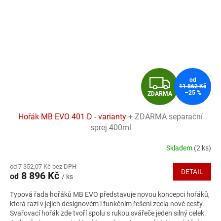
Z
od
11 862 Kč
–25 %
ZDARMA
D
Hořák MB EVO 401 D - varianty
+ ZDARMA separační
A
sprej 400ml
R
Skladem
(2 ks)
Průměrné
hodnocení
M
od 7 352,07 Kč bez DPH
produktu
DETAIL
8 896 Kč
od
/ ks
je
A
5,0
Typová řada hořáků MB EVO představuje novou koncepci hořáků,
z
která razí v jejich designovém i funkčním řešení zcela nové cesty.
5
Svařovací hořák zde tvoří spolu s rukou svářeče jeden silný celek.
hvězdiček.