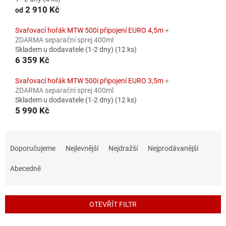
2 910 Kč
od
Svařovací hořák MTW 500i připojení EURO 4,5m
+
ZDARMA separační sprej 400ml
Skladem u dodavatele (1-2 dny)
(12 ks)
6 359 Kč
Svařovací hořák MTW 500i připojení EURO 3,5m
+
ZDARMA separační sprej 400ml
Skladem u dodavatele (1-2 dny)
(12 ks)
5 990 Kč
Ř
a
Doporučujeme
Nejlevnější
Nejdražší
Nejprodávanější
z
e
Abecedně
n
í
p
OTEVŘÍT FILTR
r
o