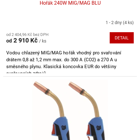
Hořák 240W MIG/MAG BLU
1 - 2 dny
(4 ks)
od 2 404,96 Kč bez DPH
DETAIL
2 910 Kč
od
/ ks
Vodou chlazený MIG/MAG hořák vhodný pro svařování
drátem 0,8 až 1,2 mm max. do 300 A (CO2) a 270 A u
směsného plynu. Klasická koncovka EUR do většiny
svařovacích zdrojů.