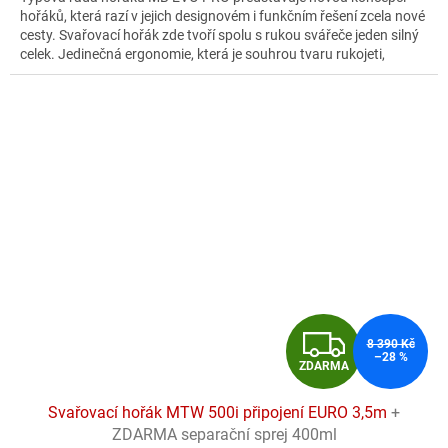
z
hořáků, která razí v jejich designovém i funkčním řešení zcela nové
5
cesty. Svařovací hořák zde tvoří spolu s rukou svářeče jeden silný
hvězdiček.
celek. Jedinečná ergonomie, která je souhrou tvaru rukojeti,
umístění i tvaru tlačítek a konstrukčního řešení kulového kloubu,
poskytuje svářeči dostatek citu pro probíhající svařovací proces a
tím i nejlepší výsledky svařovacích operací.
Z
8 390 Kč
–28 %
ZDARMA
D
Svařovací hořák MTW 500i připojení EURO 3,5m
+
A
ZDARMA separační sprej 400ml