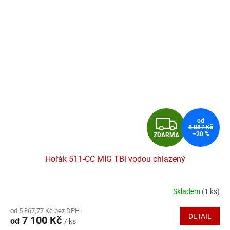
Z
od
8 887 Kč
–20 %
ZDARMA
D
Hořák 511-CC MIG TBi vodou chlazený
A
R
Skladem
(1 ks)
Průměrné
hodnocení
M
od 5 867,77 Kč bez DPH
produktu
DETAIL
7 100 Kč
od
/ ks
je