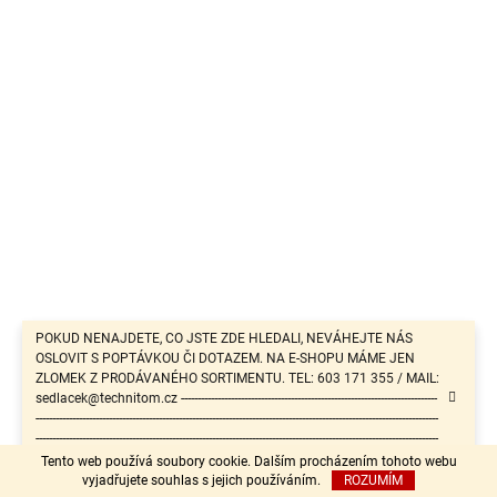
POKUD NENAJDETE, CO JSTE ZDE HLEDALI, NEVÁHEJTE NÁS
OSLOVIT S POPTÁVKOU ČI DOTAZEM. NA E-SHOPU MÁME JEN
ZLOMEK Z PRODÁVANÉHO SORTIMENTU. TEL: 603 171 355 / MAIL:
sedlacek@technitom.cz -----------------------------------------------------------------------------
-------------------------------------------------------------------------------------------------------------------------
-------------------------------------------------------------------------------------------------------------------------
-------------------------------------------------------
Tento web používá soubory cookie. Dalším procházením tohoto webu
vyjadřujete souhlas s jejich používáním.
ROZUMÍM