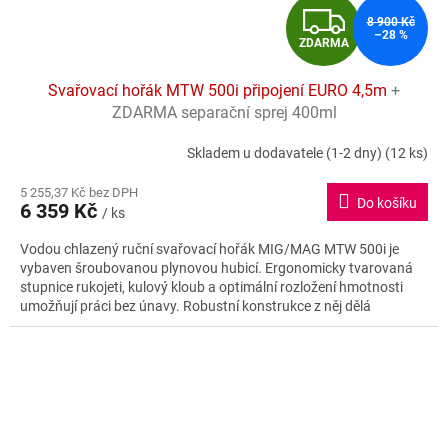
Z
8 900 Kč
–28 %
ZDARMA
D
Svařovací hořák MTW 500i připojení EURO 4,5m
+
A
ZDARMA separační sprej 400ml
R
Skladem u dodavatele (1-2 dny)
(12 ks)
M
5 255,37 Kč bez DPH
Do košíku
6 359 Kč
/ ks
A
Vodou chlazený ruční svařovací hořák MIG/MAG MTW 500i je
vybaven šroubovanou plynovou hubicí. Ergonomicky tvarovaná
stupnice rukojeti, kulový kloub a optimální rozložení hmotnosti
umožňují práci bez únavy. Robustní konstrukce z něj dělá
spolehlivého partnera pro všechny aplikace.