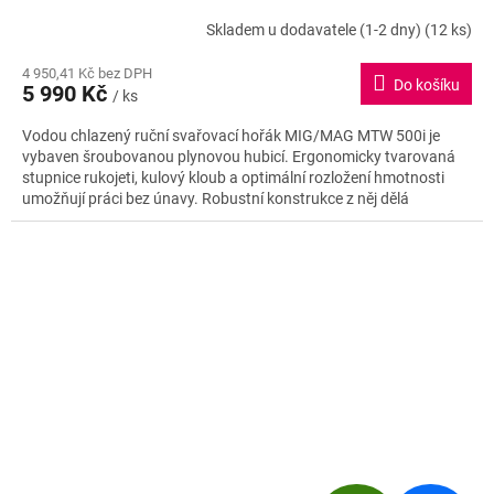
R
Skladem u dodavatele (1-2 dny)
(12 ks)
M
4 950,41 Kč bez DPH
Do košíku
5 990 Kč
/ ks
A
Vodou chlazený ruční svařovací hořák MIG/MAG MTW 500i je
vybaven šroubovanou plynovou hubicí. Ergonomicky tvarovaná
stupnice rukojeti, kulový kloub a optimální rozložení hmotnosti
umožňují práci bez únavy. Robustní konstrukce z něj dělá
spolehlivého partnera pro všechny aplikace.