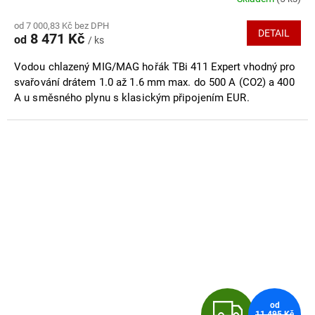
Průměrné
hodnocení
M
od 7 000,83 Kč bez DPH
produktu
DETAIL
8 471 Kč
od
/ ks
je
A
5,0
Vodou chlazený MIG/MAG hořák TBi 411 Expert vhodný pro
z
5
svařování drátem 1.0 až 1.6 mm max. do 500 A (CO2) a 400
hvězdiček.
A u směsného plynu s klasickým připojením EUR.
Z
od
11 495 Kč