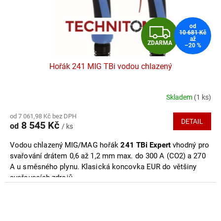
Z
od
10 681 Kč
až
ZDARMA
–20 %
D
Hořák 241 MIG TBi vodou chlazený
A
R
Skladem
(1 ks)
Průměrné
hodnocení
M
od 7 061,98 Kč bez DPH
produktu
DETAIL
8 545 Kč
od
/ ks
je
A
5,0
Vodou
chlazený MIG/MAG hořák
241 TBi Expert
vhodný pro
z
5
svařování drátem 0,6 až 1,2 mm max. do 300 A (CO2) a 270
hvězdiček.
A u směsného plynu. Klasická koncovka EUR do většiny
svařovacích zdrojů.