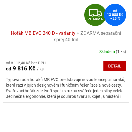
Z
od
13 088 Kč
–25 %
ZDARMA
D
Hořák MB EVO 240 D - varianty
+ ZDARMA separační
A
sprej 400ml
R
Skladem
(1 ks)
Průměrné
hodnocení
M
od 8 112,40 Kč bez DPH
produktu
DETAIL
9 816 Kč
od
/ ks
je
A
5,0
Typová řada hořáků MB EVO představuje novou koncepci hořáků,
z
která razí v jejich designovém i funkčním řešení zcela nové cesty.
5
Svařovací hořák zde tvoří spolu s rukou svářeče jeden silný celek.
hvězdiček.
Jedinečná ergonomie, která je souhrou tvaru rukojeti, umístění i
tvaru tlačítek a konstrukčního řešení kulového kloubu, poskytuje
svářeči dostatek citu pro probíhající svařovací proces a tím i
nejlepší výsledky svařovacích operací.