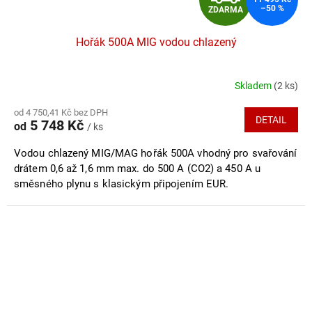
–50 %
ZDARMA
D
Hořák 500A MIG vodou chlazený
A
R
Skladem
(2 ks)
Průměrné
hodnocení
M
od 4 750,41 Kč bez DPH
produktu
DETAIL
5 748 Kč
od
/ ks
je
A
5,0
Vodou chlazený MIG/MAG hořák 500A vhodný pro svařování
z
5
drátem 0,6 až 1,6 mm max. do 500 A (CO2) a 450 A u
hvězdiček.
směsného plynu s klasickým připojením EUR.