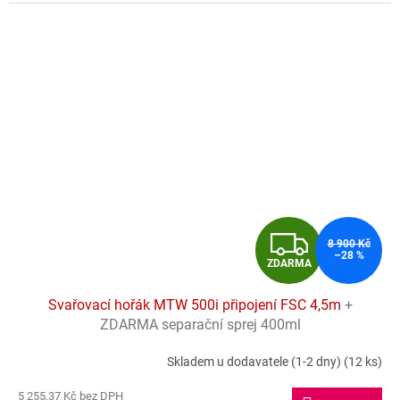
spolehlivého partnera pro všechny aplikace.
Z
8 900 Kč
–28 %
ZDARMA
D
Svařovací hořák MTW 500i připojení FSC 4,5m
+
A
ZDARMA separační sprej 400ml
R
Skladem u dodavatele (1-2 dny)
(12 ks)
M
5 255,37 Kč bez DPH