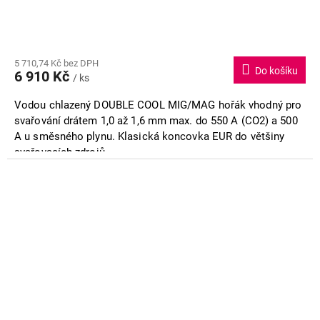
A
R
M
5 710,74 Kč bez DPH
Do košíku
6 910 Kč
/ ks
A
Vodou chlazený DOUBLE COOL MIG/MAG hořák vhodný pro
svařování drátem 1,0 až 1,6 mm max. do 550 A (CO2) a 500
A u směsného plynu. Klasická koncovka EUR do většiny
svařovacích zdrojů.