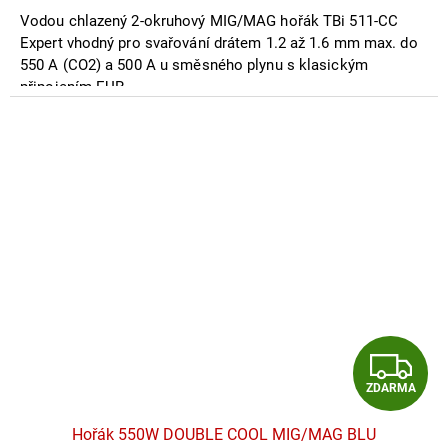
A
5,0
Vodou chlazený 2-okruhový MIG/MAG hořák TBi 511-CC
z
5
Expert vhodný pro svařování drátem 1.2 až 1.6 mm max. do
hvězdiček.
550 A (CO2) a 500 A u směsného plynu s klasickým
připojením EUR.
Z
ZDARMA
D
Hořák 550W DOUBLE COOL MIG/MAG BLU