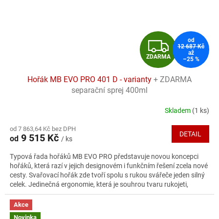
Z
od
12 687 Kč
až
ZDARMA
–25 %
D
Hořák MB EVO PRO 401 D - varianty
+ ZDARMA
A
separační sprej 400ml
R
Skladem
(1 ks)
Průměrné
hodnocení
M
od 7 863,64 Kč bez DPH
produktu
DETAIL
9 515 Kč
od
/ ks
je
A
5,0
Typová řada hořáků MB EVO PRO představuje novou koncepci
z
hořáků, která razí v jejich designovém i funkčním řešení zcela nové
5
cesty. Svařovací hořák zde tvoří spolu s rukou svářeče jeden silný
hvězdiček.
celek. Jedinečná ergonomie, která je souhrou tvaru rukojeti,
umístění i tvaru tlačítek a konstrukčního řešení kulového kloubu,
poskytuje svářeči dostatek citu pro probíhající svařovací proces a
Akce
tím i nejlepší výsledky svařovacích operací.
Novinka