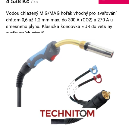
4 538 Kč
je
/ ks
5,0
Vodou
chlazený MIG/MAG hořák vhodný pro svařování
z
5
drátem 0,6 až 1,2 mm max. do 300 A (CO2) a 270 A u
hvězdiček.
směsného plynu. Klasická koncovka EUR do většiny
svařovacích zdrojů.