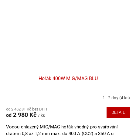
Hořák 400W MIG/MAG BLU
1 - 2 dny
(4 ks)
Průměrné
hodnocení
od 2 462,81 Kč bez DPH
produktu
DETAIL
2 980 Kč
od
/ ks
je
5,0
Vodou chlazený MIG/MAG hořák vhodný pro svařování
z
5
drátem 0,8 až 1,2 mm max. do 400 A (CO2) a 350 A u