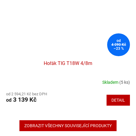
od
4 090 Kč
–23 %
Hořák TIG T18W 4/8m
Skladem
(5 ks)
Průměrné
hodnocení
od 2 594,21 Kč bez DPH
produktu
3 139 Kč
od
DETAIL
je
5,0
z
5
hvězdiček.
ZOBRAZIT VŠECHNY SOUVISEJÍCÍ PRODUKTY