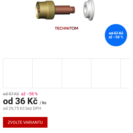
od 57 Kč
až –58 %
od 57 Kč
až –58 %
od
36 Kč
/ ks
od
29,75 Kč
bez DPH
Měrná
cena:
ZVOLTE VARIANTU