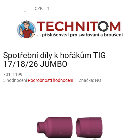
Přejít
NÁKUP
na
CZK
obsah
KOŠÍK
Spotřební díly k hořákům TIG
17/18/26 JUMBO
701_1199
Průměrné
5 hodnocení
Podrobnosti hodnocení
Značka:
NO
hodnocení
produktu
je
4,2
z
5
hvězdiček.