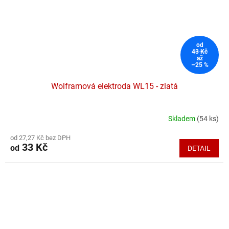
od
43 Kč
až
–25 %
Wolframová elektroda WL15 - zlatá
Skladem
(54 ks)
Průměrné
hodnocení
od 27,27 Kč bez DPH
produktu
33 Kč
od
DETAIL
je
4,2
z
5
hvězdiček.