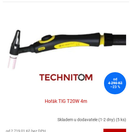
od
4 290 Kč
–23 %
Hořák TIG T20W 4m
Skladem u dodavatele (1-2 dny)
(5 ks)
Průměrné
hodnocení
od 2 719,01 Kč bez DPH
produktu