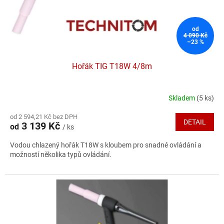
u
k
t
od
ů
4 090 Kč
–23 %
Hořák TIG T18W 4/8m
Skladem
(5 ks)
Průměrné
hodnocení
od 2 594,21 Kč bez DPH
produktu
DETAIL
3 139 Kč
od
/ ks
je
5,0
Vodou chlazený hořák T18W s kloubem pro snadné ovládání a
z
možností několika typů ovládání.
5
hvězdiček.