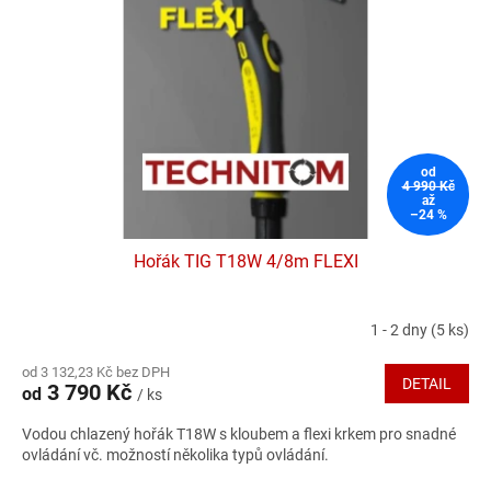
od
4 990 Kč
až
–24 %
Hořák TIG T18W 4/8m FLEXI
1 - 2 dny
(5 ks)
Průměrné
hodnocení
od 3 132,23 Kč bez DPH
produktu
DETAIL
3 790 Kč
od
/ ks
je
4,3
Vodou chlazený hořák T18W s kloubem a flexi krkem pro snadné
z
ovládání vč. možností několika typů ovládání.
5
hvězdiček.