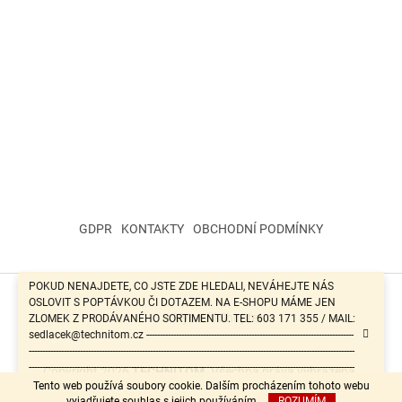
GDPR
KONTAKTY
OBCHODNÍ PODMÍNKY
POKUD NENAJDETE, CO JSTE ZDE HLEDALI, NEVÁHEJTE NÁS
OSLOVIT S POPTÁVKOU ČI DOTAZEM. NA E-SHOPU MÁME JEN
Vytvořil Shoptet
ZLOMEK Z PRODÁVANÉHO SORTIMENTU. TEL: 603 171 355 / MAIL:
sedlacek@technitom.cz -----------------------------------------------------------------------------
-------------------------------------------------------------------------------------------------------------------------
-------------------------------------------------------------------------------------------------------------------------
Copyright 2026
TECHNITOM
. Všechna práva vyhrazena.
-------------------------------------------------------
Tento web používá soubory cookie. Dalším procházením tohoto webu
vyjadřujete souhlas s jejich používáním.
ROZUMÍM