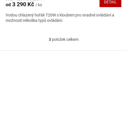
DETAIL
3 290 Kč
od
/ ks
je
4,7
Vodou chlazený hořák T20W s kloubem pro snadné ovládání a
z
možností několika typů ovládání.
5
hvězdiček.
3
položek celkem
O
v
l
Z
á
á
d
p
a
a
c
t
í
í
p
r
v
k
y
v
ý
p