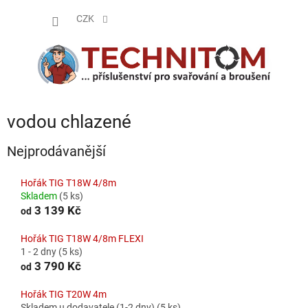
Přejít
NÁKUP
na
CZK
obsah
KOŠÍK
vodou chlazené
Nejprodávanější
Hořák TIG T18W 4/8m
Skladem
(5 ks)
3 139 Kč
od
Hořák TIG T18W 4/8m FLEXI
1 - 2 dny
(5 ks)
3 790 Kč
od
Hořák TIG T20W 4m
Skladem u dodavatele (1-2 dny)
(5 ks)