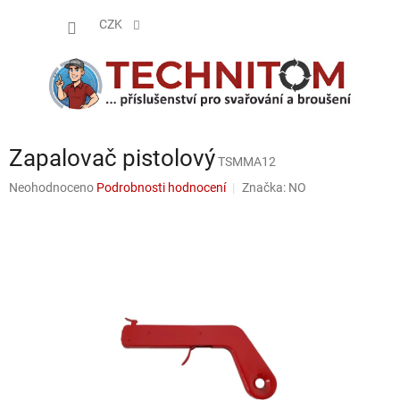
Přejít
NÁKUP
na
CZK
obsah
KOŠÍK
Zapalovač pistolový
TSMMA12
Průměrné
Neohodnoceno
Podrobnosti hodnocení
Značka:
NO
hodnocení
produktu
je
0,0
z
5
hvězdiček.