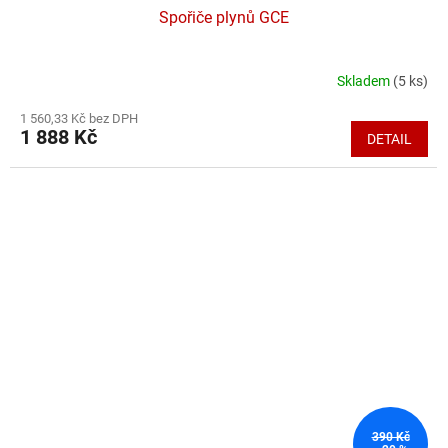
Spořiče plynů GCE
Skladem
(5 ks)
Průměrné
hodnocení
1 560,33 Kč bez DPH
produktu
1 888 Kč
DETAIL
je
4,3
z
5
hvězdiček.
390 Kč