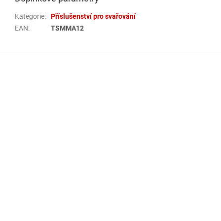
Kategorie
:
Příslušenství pro svařování
EAN
:
TSMMA12
Z
á
p
a
t
í