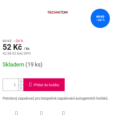
69 Kč
–24 %
69 Kč
–24 %
52 Kč
/ ks
42,98 Kč bez DPH
Měrná
Skladem
(19 ks)
cena:
Přidat do košíku
Pistolový zapalovač pro bezpečné zapalování autogenních hořáků.