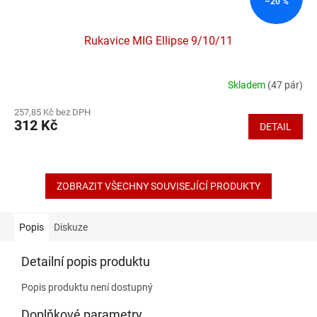
–20 %
Rukavice MIG Ellipse 9/10/11
Skladem
(47 pár)
Průměrné
hodnocení
257,85 Kč bez DPH
produktu
312 Kč
DETAIL
je
4,6
z
5
hvězdiček.
ZOBRAZIT VŠECHNY SOUVISEJÍCÍ PRODUKTY
Popis
Diskuze
Detailní popis produktu
Popis produktu není dostupný
Doplňkové parametry