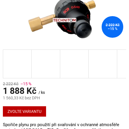
2 222 Kč
–15 %
2 222 Kč
–15 %
1 888 Kč
/ ks
1 560,33 Kč bez DPH
Měrná
cena:
ZVOLTE VARIANTU
Spořiče plynu pro použití při svařování v ochranné atmosféře