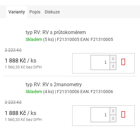
Varianty
Popis
Diskuze
typ RV: RV s průtokoměrem
Skladem
(5 ks)
| F21310005
EAN:
F21310005
2 222 Kč
1 888 Kč
/ ks
Do 
1 560,33 Kč bez DPH
typ RV: RV s 2manometry
Skladem
(4 ks)
| F21310006
EAN:
F21310006
2 222 Kč
1 888 Kč
/ ks
Do 
1 560,33 Kč bez DPH