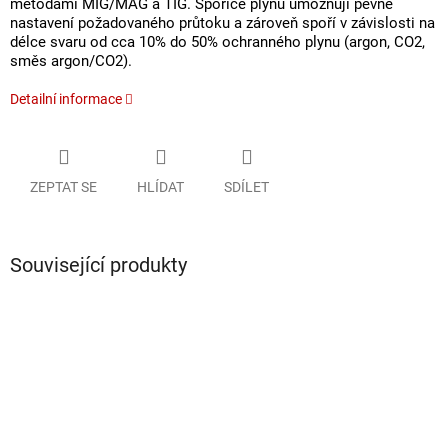
metodami MIG/MAG a TIG. Spořiče plynu umožňují pevné
nastavení požadovaného průtoku a zároveň spoří v závislosti na
délce svaru od cca 10% do 50% ochranného plynu (argon, CO2,
směs argon/CO2).
Detailní informace
ZEPTAT SE
HLÍDAT
SDÍLET
Související produkty