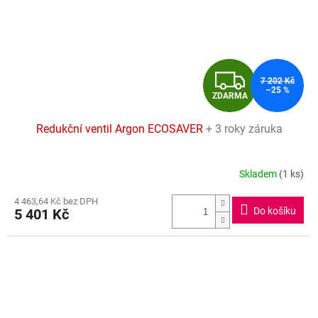
Z
7 202 Kč
–25 %
ZDARMA
D
Redukční ventil Argon ECOSAVER
+ 3 roky záruka
A
R
Skladem
(1 ks)
Průměrné
hodnocení
M
4 463,64 Kč bez DPH
produktu
Do košíku
5 401 Kč
je
A
4,8
z
5
hvězdiček.