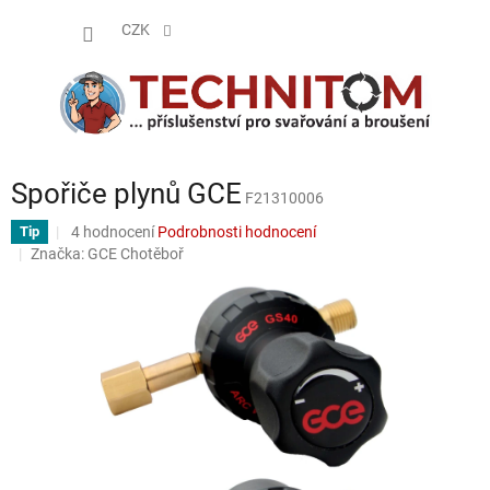
Přejít
NÁKUP
na
CZK
obsah
KOŠÍK
Spořiče plynů GCE
F21310006
Průměrné
4 hodnocení
Podrobnosti hodnocení
Tip
hodnocení
Značka:
GCE Chotěboř
produktu
je
4,3
z
5
hvězdiček.