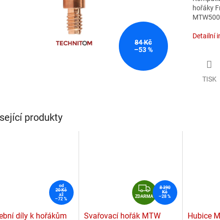
hořáky F
MTW500i
Detailní 
84 Kč
–53 %
TISK
sející produkty
Z
od
8 390
20 Kč
Kč
až
D
ZDARMA
–28 %
–72 %
A
ební díly k hořákům
Svařovací hořák MTW
Hubice 