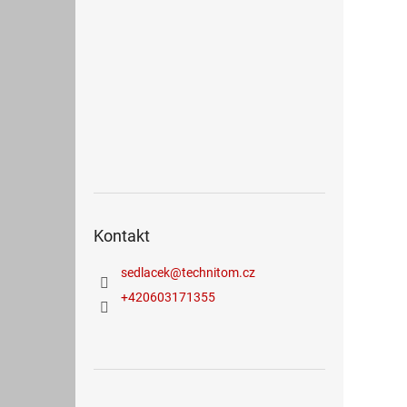
Kontakt
sedlacek
@
technitom.cz
+420603171355