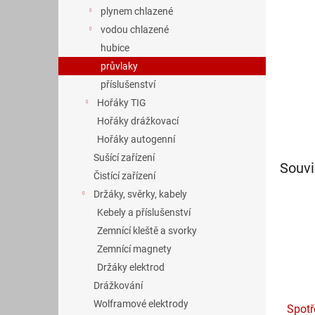
n
plynem chlazené
e
vodou chlazené
l
hubice
průvlaky
příslušenství
Hořáky TIG
Hořáky drážkovací
Hořáky autogenní
Sušící zařízení
Souvi
Čistící zařízení
Držáky, svěrky, kabely
Kebely a příslušenství
Zemnící kleště a svorky
Zemnící magnety
Držáky elektrod
Drážkování
Wolframové elektrody
Spotř