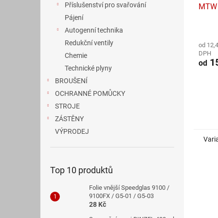
Příslušenství pro svařování
MTW 
Pájení
Průmě
Autogenní technika
hodno
Redukční ventily
od 12,
produ
DPH
Chemie
je
15
od
5,0
Technické plyny
z
BROUŠENÍ
5
hvězdi
OCHRANNÉ POMŮCKY
STROJE
ZÁSTĚNY
VÝPRODEJ
Vari
Top 10 produktů
Folie vnější Speedglas 9100 /
9100FX / G5-01 / G5-03
28 Kč