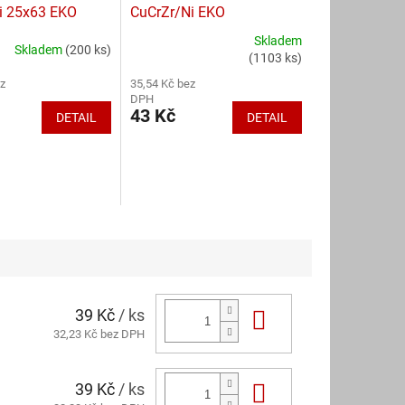
i 25x63 EKO
CuCrZr/Ni EKO
Skladem
Skladem
(200 ks)
Průměrné
(1103 ks)
hodnocení
z
35,54 Kč bez
produktu
DPH
je
43 Kč
DETAIL
DETAIL
5,0
z
5
hvězdiček.
39 Kč
/ ks
Do košíku
32,23 Kč bez DPH
39 Kč
/ ks
Do košíku