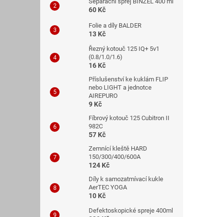
Separační sprej BINZEL 400 ml
60 Kč
Folie a díly BALDER
13 Kč
Řezný kotouč 125 IQ+ 5v1
(0.8/1.0/1.6)
16 Kč
Příslušenství ke kuklám FLIP
nebo LIGHT a jednotce
AIREPURO
9 Kč
Fíbrový kotouč 125 Cubitron II
982C
57 Kč
Zemnící kleště HARD
150/300/400/600A
124 Kč
Díly k samozatmívací kukle
AerTEC YOGA
10 Kč
Defektoskopické spreje 400ml