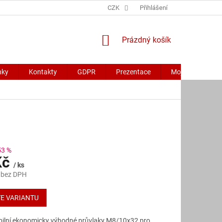
CZK
Přihlášení
NÁKUPNÍ
Prázdný košík
KOŠÍK
nky
Kontakty
GDPR
Prezentace
Moje objednávk
53 %
Kč
/ ks
 bez DPH
E VARIANTU
ilní ekonomicky výhodné průvlaky M8/10x32 pro