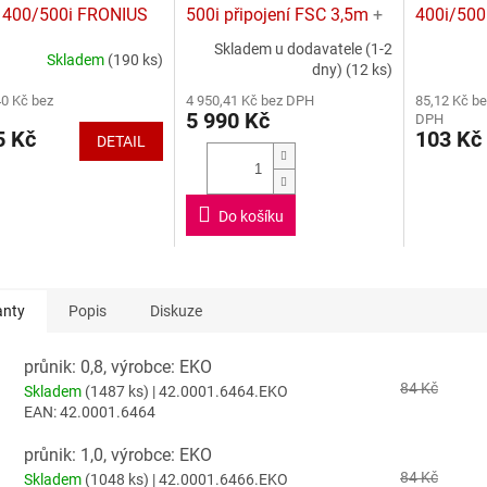
R
400/500i FRONIUS
500i připojení FSC 3,5m
+
400i/500
M
ZDARMA separační sprej
Skladem u dodavatele (1-2
A
Skladem
(190 ks)
400ml
rné
dny)
(12 ks)
cení
40 Kč bez
4 950,41 Kč bez DPH
85,12 Kč be
ktu
5 990 Kč
DPH
 Kč
103 Kč
DETAIL
ček.
Do košíku
anty
Popis
Diskuze
průnik: 0,8, výrobce: EKO
84 Kč
Skladem
(1487 ks)
| 42.0001.6464.EKO
EAN:
42.0001.6464
průnik: 1,0, výrobce: EKO
84 Kč
Skladem
(1048 ks)
| 42.0001.6466.EKO