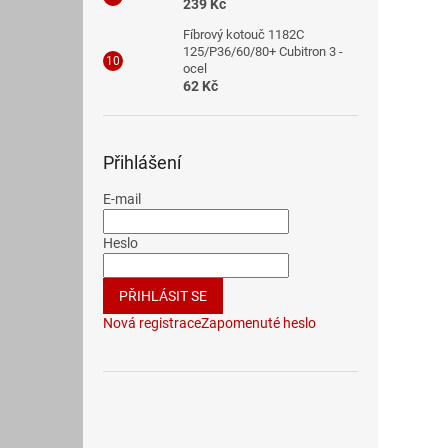
239 Kč
Fíbrový kotouč 1182C
125/P36/60/80+ Cubitron 3 -
ocel
62 Kč
Přihlášení
E-mail
Heslo
PŘIHLÁSIT SE
Nová registrace
Zapomenuté heslo