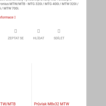
ronius MTW/MTB - MTG 320i / MTG 400i / MTW 320i /
 / MTW 700i.
informace
ZEPTAT SE
HLÍDAT
SDÍLET
MTW/MTB
Průvlak M8x32 MTW