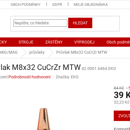
OBCH.PODMÍNKY
GDPR
MOJE OBJEDNÁVKA
HLEDAT
CKY
STROJE
ZÁSTĚNY
VÝPRODEJ
Obch.podmí
 MIG/MAG
průvlaky
Průvlak M8x32 CuCrZr MTW
vlak M8x32 CuCrZr MTW
42.0001.6464.EKO
né
cení
Podrobnosti hodnocení
Značka:
EKO
ní
u
84 Kč
–
39 
32,23 Kč
Měrná
ek.
cena:
ZVOLT
Kompatib