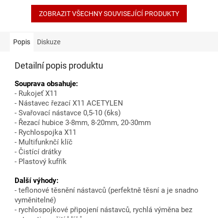
ZOBRAZIT VŠECHNY SOUVISEJÍCÍ PRODUKTY
Popis
Diskuze
Detailní popis produktu
Souprava obsahuje:
- Rukojeť X11
- Nástavec řezací X11 ACETYLEN
- Svařovací nástavce 0,5-10 (6ks)
- Řezací hubice 3-8mm, 8-20mm, 20-30mm
- Rychlospojka X11
- Multifunknčí klíč
- Čistící drátky
- Plastový kufřík
Další výhody:
- teflonové těsnění nástavců (perfektně těsní a je snadno
vyměnitelné)
- rychlospojkové připojení nástavců, rychlá výměna bez