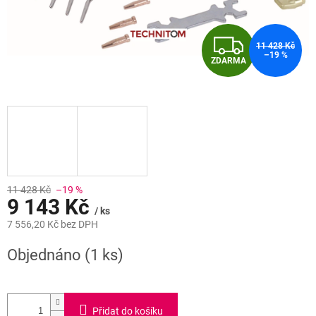
Z
11 428 Kč
–19 %
ZDARMA
D
A
R
M
A
11 428 Kč
–19 %
9 143 Kč
/ ks
7 556,20 Kč bez DPH
Měrná
Objednáno
(1 ks)
cena:
Přidat do košíku