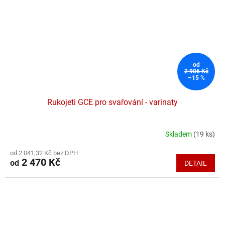
od
2 906 Kč
–15 %
Rukojeti GCE pro svařování - varinaty
Skladem
(19 ks)
Průměrné
hodnocení
od 2 041,32 Kč bez DPH
produktu
2 470 Kč
od
DETAIL
je
5,0
z
5
hvězdiček.