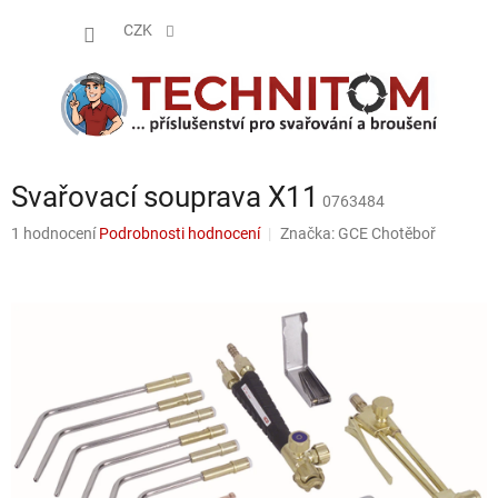
Přejít
NÁKUP
na
CZK
obsah
KOŠÍK
Svařovací souprava X11
0763484
Průměrné
1 hodnocení
Podrobnosti hodnocení
Značka:
GCE Chotěboř
hodnocení
produktu
je
5,0
z
5
hvězdiček.