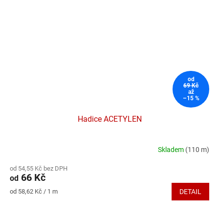
od
69 Kč
až
–15 %
Hadice ACETYLEN
Skladem
(110 m)
Průměrné
hodnocení
od 54,55 Kč bez DPH
produktu
66 Kč
od
je
5,0
Měrná
od 58,62 Kč / 1 m
DETAIL
z
cena:
5
hvězdiček.