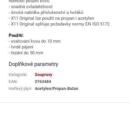
nutnosti použití klíčů
- snadná ovladatelnost
- široká nabídka příslušenství a hořáků
- X11 Original lze použit na propan i acetylen
- X11 Original splňuje požadavky normy EN ISO 5172
Použití:
- svařování kovu do 10 mm
- tvrdé pájení
- řezání do 50 mm
Doplňkové parametry
Kategorie
:
Soupravy
EAN
:
0763484
Hořlavý plyn
:
Acetylen/Propan-Butan
Z
á
p
a