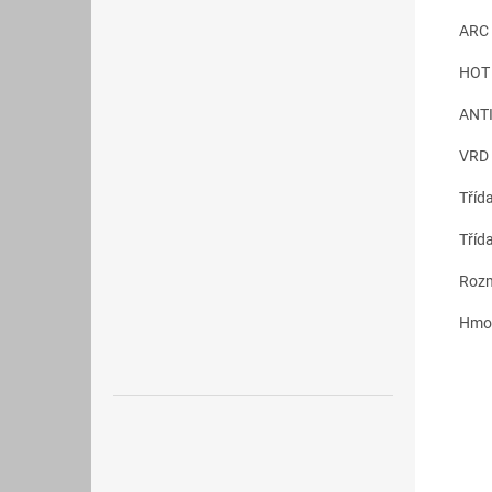
ARC
HOT
ANTI
VRD
Třída
Třída
Rozm
Hmo