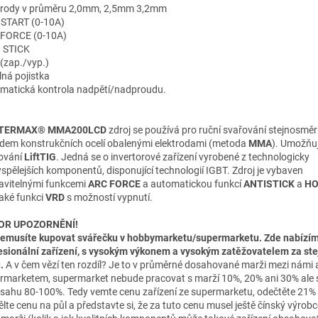
trody v průměru 2,0mm, 2,5mm 3,2mm
START (0-10A)
FORCE (0-10A)
 STICK
(zap./vyp.)
lná pojistka
matická kontrola nadpětí/nadproudu.
TERMAX® MMA200LCD
zdroj se používá pro ruční svařování stejnosm
dem konstrukčních ocelí obalenými elektrodami (metoda
MMA
). Umožňuj
ování
LiftTIG
. Jedná se o invertorové zařízení vyrobené z technologicky
yspělejších komponentů, disponující technologií IGBT. Zdroj je vybaven
avitelnými funkcemi
ARC FORCE
a automatickou funkcí
ANTI
STICK
a
HO
aké funkci
VRD
s možností vypnutí.
OR UPOZORNĚNÍ!
nemusíte kupovat svářečku v hobbymarketu/supermarketu. Zde nabízí
esionální zařízení, s vysokým výkonem a vysokým zatěžovatelem za st
u.
A v čem vězí ten rozdíl? Je to v průměrné dosahované marži mezi námi 
rmarketem, supermarket nebude pracovat s marží 10%, 20% ani 30% ale
zsahu 80-100%. Tedy vemte cenu zařízení ze supermarketu, odečtěte 21%
ělte cenu na půl a představte si, že za tuto cenu musel ještě čínský výrobc