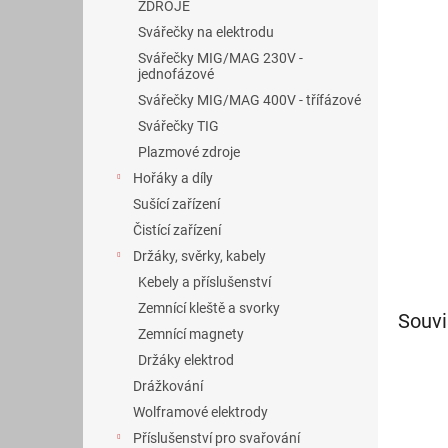
n
ZDROJE
e
Svářečky na elektrodu
l
Svářečky MIG/MAG 230V -
jednofázové
Svářečky MIG/MAG 400V - třífázové
Svářečky TIG
Plazmové zdroje
Hořáky a díly
Sušící zařízení
Čistící zařízení
Držáky, svěrky, kabely
Kebely a příslušenství
Zemnící kleště a svorky
Souvi
Zemnící magnety
Držáky elektrod
Drážkování
Wolframové elektrody
Příslušenství pro svařování