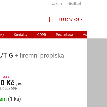
CZK
Přihlášení
NÁKUPNÍ
Prázdný košík
KOŠÍK
nky
Kontakty
GDPR
Prezentace
Moje objednávk
A/TIG
+ firemní propiska
–33 %
00 Kč
/ ks
 Kč bez DPH
dem
(1 ks)