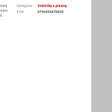
které
Kategorie
:
Svářečky a plazmy
tovým
EAN
:
0796554470030
í.