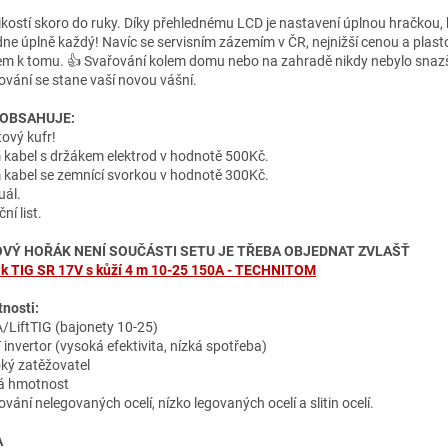
likostí skoro do ruky. Díky přehlednému LCD je nastavení úplnou hračkou, 
dne úplně každý! Navíc se servisním zázemím v ČR, nejnižší cenou a plas
em k tomu. 👍 Svařování kolem domu nebo na zahradě nikdy nebylo snazš
ování se stane vaší novou vášní.
 OBSAHUJE:
tový kufr!
 kabel s držákem elektrod v hodnotě 500Kč.
 kabel se zemnící svorkou v hodnotě 300Kč.
ál.
ní list.
OVÝ HOŘÁK NENÍ SOUČÁSTI SETU JE TŘEBA OBJEDNAT ZVLAŠŤ
k TIG SR 17V s kůží 4 m 10-25 150A - TECHNITOM
tnosti:
LiftTIG (bajonety 10-25)
 invertor (vysoká efektivita, nízká spotřeba)
ký zatěžovatel
á hmotnost
vání nelegovaných ocelí, nízko legovaných ocelí a slitin ocelí.
A