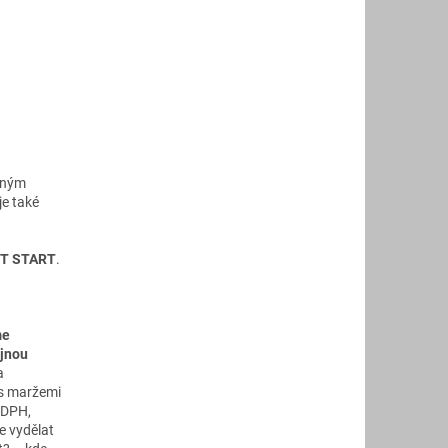
ěrným
e také
T START
.
me
ejnou
a
 s maržemi
 DPH,
e vydělat