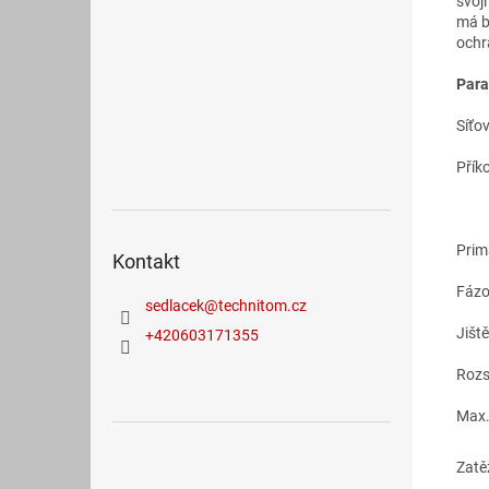
svoj
má bý
ochr
Para
Síťo
Přík
Prim
Kontakt
Fázo
sedlacek
@
technitom.cz
Jiště
+420603171355
Rozs
Max.
Zat