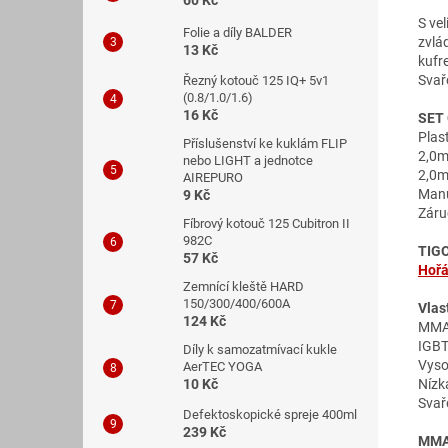
60 Kč
S ve
Folie a díly BALDER
zvlá
13 Kč
kufr
Svař
Řezný kotouč 125 IQ+ 5v1
(0.8/1.0/1.6)
16 Kč
SET
Plas
Příslušenství ke kuklám FLIP
2,0m
nebo LIGHT a jednotce
2,0m
AIREPURO
Manu
9 Kč
Záruč
Fíbrový kotouč 125 Cubitron II
982C
TIG
57 Kč
Hořá
Zemnící kleště HARD
150/300/400/600A
Vlas
124 Kč
MMA/
IGBT
Díly k samozatmívací kukle
Vyso
AerTEC YOGA
10 Kč
Nízk
Svařo
Defektoskopické spreje 400ml
239 Kč
MM