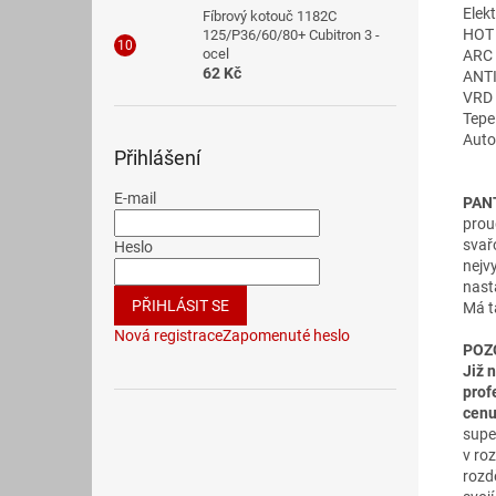
Elek
Fíbrový kotouč 1182C
HOT 
125/P36/60/80+ Cubitron 3 -
ocel
ARC 
62 Kč
ANTI
VRD 
Tepe
Auto
Přihlášení
E-mail
PAN
prou
svař
Heslo
nejv
nast
PŘIHLÁSIT SE
Má t
Nová registrace
Zapomenuté heslo
POZ
Již 
prof
cen
supe
v ro
rozd