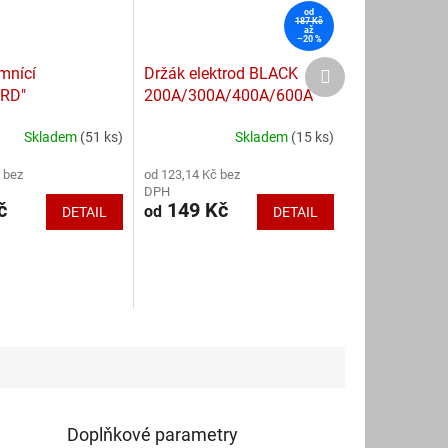
od
187 Kč
až
–20 %
Další
mnící
Držák elektrod BLACK
produkt
RD"
200A/300A/400A/600A
Skladem
(51 ks)
Skladem
(15 ks)
Průměrné
hodnocení
 bez
od 123,14 Kč bez
produktu
DPH
je
č
149 Kč
od
DETAIL
DETAIL
5,0
z
5
hvězdiček.
Doplňkové parametry