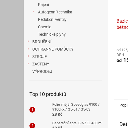
Pájení
Autogenní technika
Redukční ventily
Bazic
Chemie
běžn
50
Technické plyny
Průmě
BROUŠENÍ
hodno
OCHRANNÉ POMŮCKY
od 125
produ
DPH
je
STROJE
15
od
4,2
ZÁSTĚNY
z
VÝPRODEJ
5
hvězdi
Top 10 produktů
Folie vnější Speedglas 9100 /
Popi
9100FX / G5-01 / G5-03
28 Kč
Separační sprej BINZEL 400 ml
Det