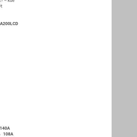
t? – kde
ýt
A200LCD
 140A
% 108A