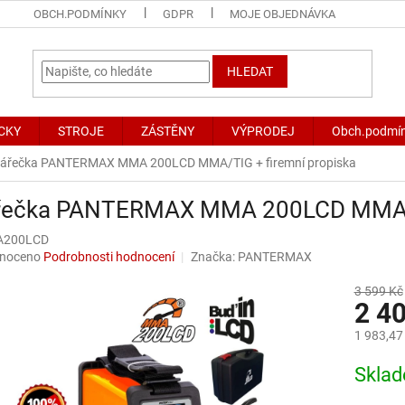
OBCH.PODMÍNKY
GDPR
MOJE OBJEDNÁVKA
HLEDAT
CKY
STROJE
ZÁSTĚNY
VÝPRODEJ
Obch.podmí
vářečka PANTERMAX MMA 200LCD MMA/TIG
+ firemní propiska
řečka PANTERMAX MMA 200LCD MM
200LCD
né
noceno
Podrobnosti hodnocení
Značka:
PANTERMAX
ní
u
3 599 Kč
2 4
1 983,47
Měrná
Skla
ek.
cena: