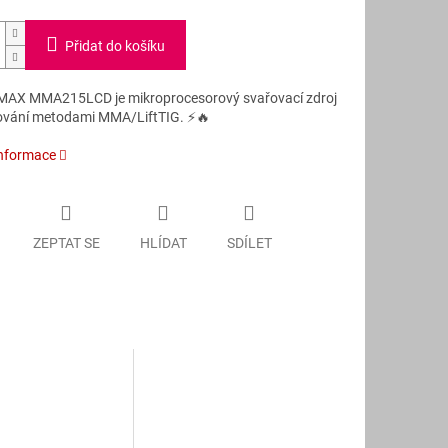
Přidat do košíku
AX MMA215LCD je mikroprocesorový svařovací zdroj
ování metodami MMA/LiftTIG.
⚡️
🔥
informace
ZEPTAT SE
HLÍDAT
SDÍLET