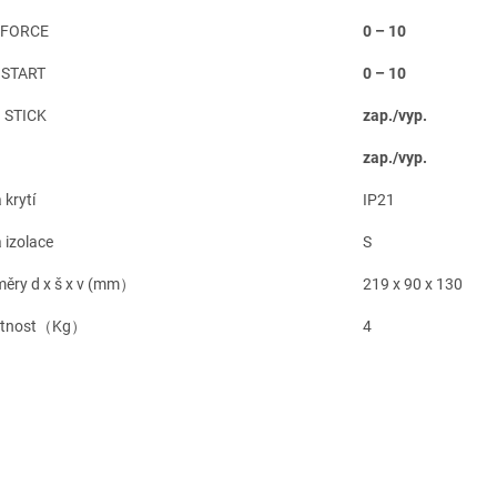
 FORCE
0 – 10
 START
0 – 10
 STICK
zap./vyp.
zap./vyp.
 krytí
IP21
 izolace
S
ěry d x š x v (mm）
219 x 90 x 130
tnost（Kg）
4