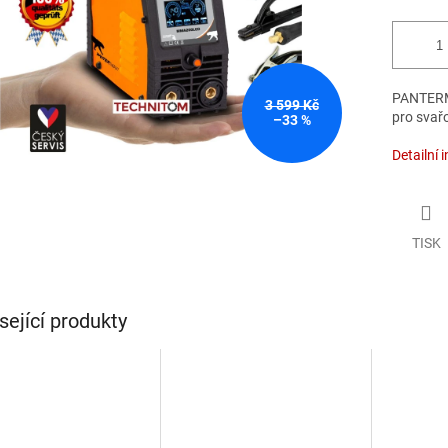
PANTERM
3 599 Kč
pro svař
–33 %
Detailní 
TISK
sející produkty