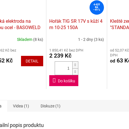
4 477
Kč
–49 %
ká elektroda na
Hořák TIG SR 17V s kůží 4
Kleště ze
ou ocel - BASOWELD
m 10-25 150A
"STANDA
Skladem
(8 ks)
1 - 2 dny
(3 ks)
rné
Průměrné
Průměrné
cení
hodnocení
hodnocení
,62 Kč bez
1 850,41 Kč bez DPH
od 52,07 Kč
ktu
produktu
produktu
2 239 Kč
DPH
je
je
2 Kč
63 K
od
DETAIL
3,8
4,3
z
z
5
5
ček.
hvězdiček.
hvězdiček.
Do košíku
s
Videa (1)
Diskuze (1)
ailní popis produktu