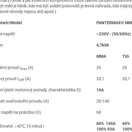
í marži (kolik a jak kvalitních komponentů může takové zařízení obsahova
t měd je hliník, kde má být solidní polovodič je levná náhrada, kde májí b
anné obvody nejsou atd.apod.)
metr/Model
PANTERMAX®
MM
vé napětí
~230V - (50/60Hz)
on
4,7kVA
MMA
TIG
ární proud I
(A)
26
26
max
vý proud I
(A)
20,1
20,1
1eff
ní (jistič motorový pomalý, charakteristika D)
16A
ah svařovacího proudu (A)
20-140
 napětí na prázdno (V)
68
60% 140A
60%
ěžovatel（40℃,10 minut）
100% 93A
100