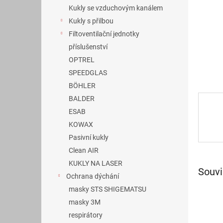
n
Kukly se vzduchovým kanálem
e
Kukly s přilbou
l
Filtoventilační jednotky
příslušenství
OPTREL
SPEEDGLAS
BÖHLER
BALDER
ESAB
KOWAX
Pasivní kukly
Clean AIR
KUKLY NA LASER
Souvi
Ochrana dýchání
masky STS SHIGEMATSU
masky 3M
respirátory