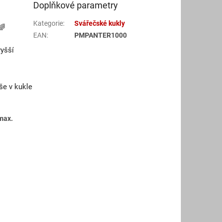
Doplňkové parametry
Kategorie
:
Svářečské kukly
🌈
EAN
:
PMPANTER1000
vyšší
še v kukle
max.