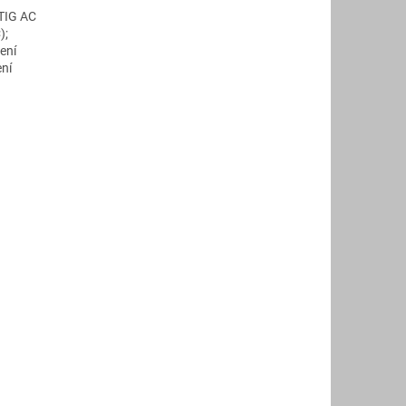
 TIG AC
);
ení
ení