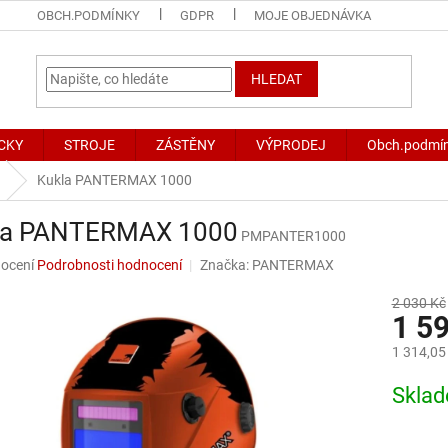
OBCH.PODMÍNKY
GDPR
MOJE OBJEDNÁVKA
HLEDAT
CKY
STROJE
ZÁSTĚNY
VÝPRODEJ
Obch.podmí
Kukla PANTERMAX 1000
la PANTERMAX 1000
PMPANTER1000
né
ocení
Podrobnosti hodnocení
Značka:
PANTERMAX
ní
u
2 030 Kč
1 5
1 314,05
Měrná
Skla
ek.
cena: