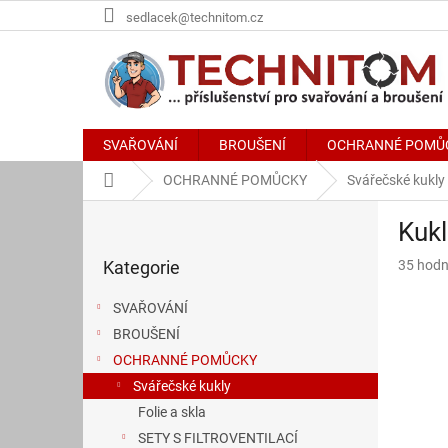
Přejít
sedlacek@technitom.cz
na
obsah
SVAŘOVÁNÍ
BROUŠENÍ
OCHRANNÉ POMŮ
Domů
OCHRANNÉ POMŮCKY
Svářečské kukly
P
Kuk
o
Přeskočit
s
Průměr
Kategorie
35 hodn
kategorie
t
hodnoce
r
produkt
SVAŘOVÁNÍ
a
je
BROUŠENÍ
n
3,7
z
OCHRANNÉ POMŮCKY
n
5
í
Svářečské kukly
hvězdič
p
Folie a skla
a
SETY S FILTROVENTILACÍ