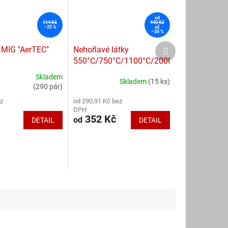
od
114 Kč
440 Kč
–25 %
až
–20 %
Další
 MIG "AerTEC"
Nehořlavé látky
produkt
550°C/750°C/1100°C/2000°C
Skladem
Skladem
(15 ks)
Průměrné
(290 pár)
hodnocení
z
od 290,91 Kč bez
produktu
DPH
je
352 Kč
od
DETAIL
DETAIL
4,3
z
5
hvězdiček.