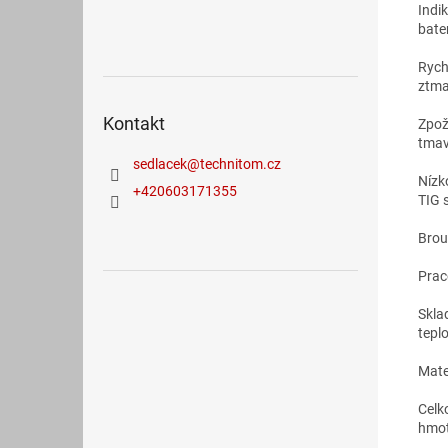
Indi
bate
Rych
ztma
Kontakt
Zpož
tmav
sedlacek
@
technitom.cz
Nízk
+420603171355
TIG 
Brou
Prac
Skla
teplo
Mate
Celk
hm