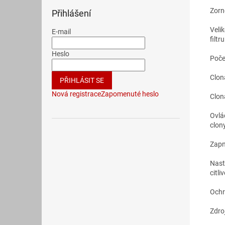
Zor
Přihlášení
Veli
E-mail
filtr
Heslo
Poče
Clon
PŘIHLÁSIT SE
Nová registrace
Zapomenuté heslo
Clon
Ovlá
cl
Zapn
Nast
citliv
Ochr
Zdroj