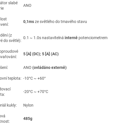
kátor slabé
ANO
rie
lost
0,1ms
ze světlého do tmavého stavu
vení:
dění (z
0.1 ~ 1.0s nastavitelná
interně
potenciometrem
é do světlé):
oproudové
5
[A]
(DC); 5 [A] (AC)
svařování:
šení:
ANO
(ovládáno externě)
ovní teplota:
-10°C ~ +60°
dovací
-20°C ~ +70°C
ta:
riál kukly:
Nylon
ová
485g
otnost: