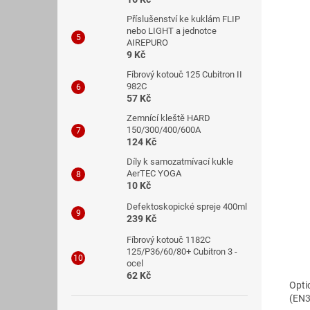
Příslušenství ke kuklám FLIP
nebo LIGHT a jednotce
AIREPURO
9 Kč
Fíbrový kotouč 125 Cubitron II
982C
57 Kč
Zemnící kleště HARD
150/300/400/600A
124 Kč
Díly k samozatmívací kukle
AerTEC YOGA
10 Kč
Defektoskopické spreje 400ml
239 Kč
Fíbrový kotouč 1182C
125/P36/60/80+ Cubitron 3 -
ocel
62 Kč
Opti
(EN3