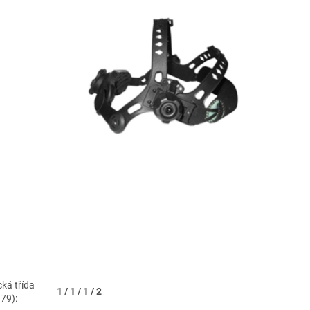
cká třída
1 / 1 / 1 / 2
79):