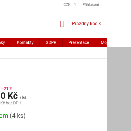
CZK
Přihlášení
NÁKUPNÍ
Prázdný košík
KOŠÍK
nky
Kontakty
GDPR
Prezentace
Moje objednávk
–21 %
90 Kč
/ ks
 Kč bez DPH
dem
(4 ks)