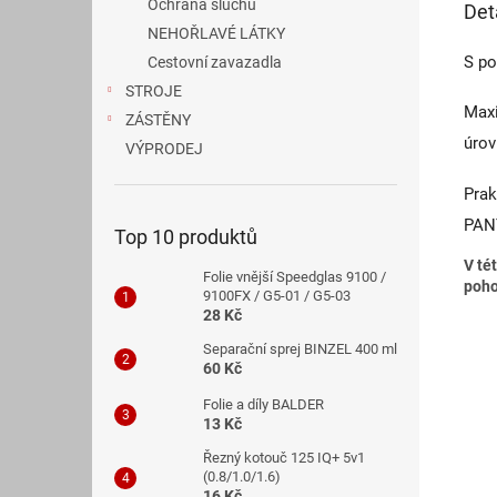
Ochrana sluchu
Det
NEHOŘLAVÉ LÁTKY
S po
Cestovní zavazadla
STROJE
Maxi
ZÁSTĚNY
úrov
VÝPRODEJ
Prak
PAN
Top 10 produktů
V té
Folie vnější Speedglas 9100 /
poho
9100FX / G5-01 / G5-03
28 Kč
Separační sprej BINZEL 400 ml
60 Kč
Folie a díly BALDER
13 Kč
Řezný kotouč 125 IQ+ 5v1
(0.8/1.0/1.6)
16 Kč