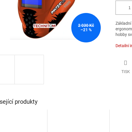
Základní
2 030 Kč
ergonomi
–21 %
hobby sva
Detailní 
TISK
sející produkty