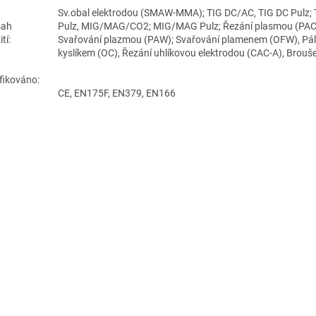
Sv.obal elektrodou (SMAW-MMA); TIG DC/AC, TIG DC Pulz;
sah
Pulz, MIG/MAG/CO2; MIG/MAG Pulz; Řezání plasmou (PAC
žití:
Svařování plazmou (PAW); Svařování plamenem (OFW), Pál
kyslíkem (OC), Řezání uhlíkovou elektrodou (CAC-A), Brouš
ifikováno:
CE, EN175F, EN379, EN166