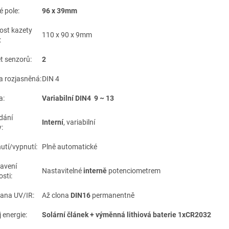
né pole:
96 x 39mm
kost kazety
110 x 90 x 9mm
u:
t senzorů:
2
a rozjasněná:
DIN 4
a:
Variabilní DIN4 9 ~ 13
dání
Interní
, variabilní
ony:
utí/vypnutí:
Plně automatické
avení
Nastavitelné
interně
potenciometrem
osti:
ana UV/IR:
Až clona
DIN16
permanentně
 energie:
Solární článek +
výměnná lithiová baterie 1xCR2032