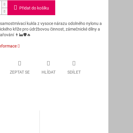
Přidat do košíku
 samostmívací kukla z vysoce nárazu odolného nylonu a
ckého kříže pro údržbovou činnost, zámečnické dílny a
řování 👨‍🏭🛡️🔥
informace
ZEPTAT SE
HLÍDAT
SDÍLET