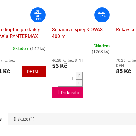
od
14 Kč
89 Kč
až
–37 %
–55 %
a dioptrie pro kukly
Separační sprej KOWAX
Rukavice
X a PANTERMAX
400 ml
Skladem
Skladem
(142 ks)
rné
Průměrné
Průměrné
(1263 ks)
cení
hodnocení
hodnocení
57 Kč bez
46,28 Kč bez DPH
70,25 Kč be
ktu
produktu
produktu
56 Kč
DPH
je
je
 Kč
85 Kč
DETAIL
5,0
5,0
z
z
5
5
ček.
hvězdiček.
hvězdiček.
Do košíku
s
Diskuze (1)