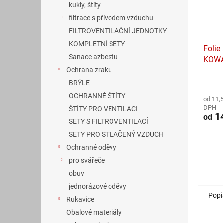
kukly, štíty
filtrace s přívodem vzduchu
FILTROVENTILAČNÍ JEDNOTKY
KOMPLETNÍ SETY
Folie 
Sanace azbestu
KOWA
Ochrana zraku
Průmě
BRÝLE
hodno
OCHRANNÉ ŠTÍTY
od 11,
produ
DPH
ŠTÍTY PRO VENTILACI
je
14
od
4,7
SETY S FILTROVENTILACÍ
z
SETY PRO STLAČENÝ VZDUCH
5
hvězdi
Ochranné oděvy
pro svářeče
obuv
jednorázové oděvy
Popi
Rukavice
Obalové materiály