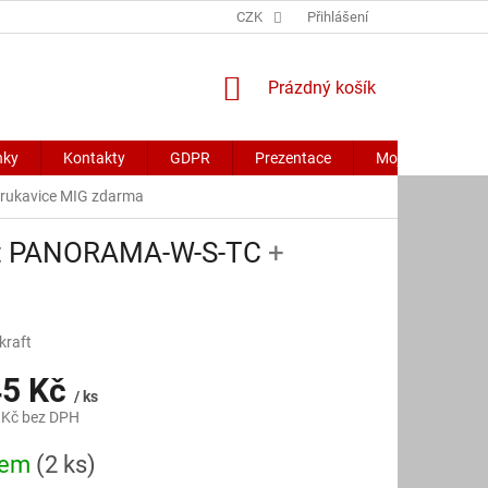
CZK
Přihlášení
NÁKUPNÍ
Prázdný košík
KOŠÍK
nky
Kontakty
GDPR
Prezentace
Moje objednávk
 rukavice MIG zdarma
ect PANORAMA-W-S-TC
+
kraft
45 Kč
/ ks
 Kč bez DPH
dem
(2 ks)