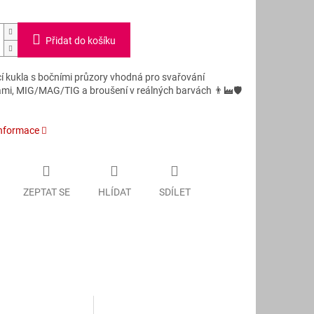
Přidat do košíku
í kukla s bočními průzory vhodná pro svařování
ami, MIG/MAG/TIG a broušení v reálných barvách 👨‍🏭🛡️
informace
ZEPTAT SE
HLÍDAT
SDÍLET