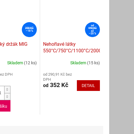
od
258 Kč
440 Kč
–18 %
až
–20 %
ký držák MIG
Nehořlavé látky
550°C/750°C/1100°C/2000°C
Skladem
(12 ks)
Skladem
(15 ks)
Průměrné
hodnocení
bez DPH
od 290,91 Kč bez
produktu
DPH
je
352 Kč
od
DETAIL
4,3
z
5
hvězdiček.
šíku