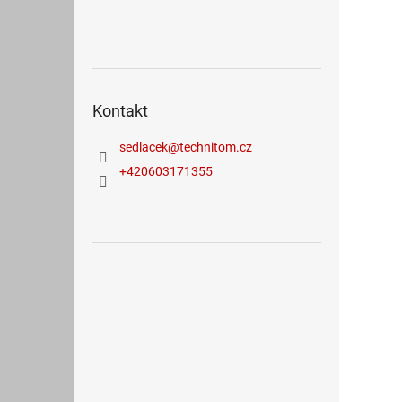
Kontakt
sedlacek
@
technitom.cz
+420603171355