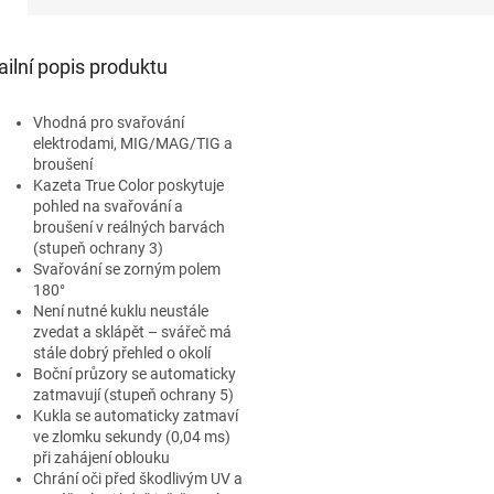
ailní popis produktu
Vhodná pro svařování
elektrodami, MIG/MAG/TIG a
broušení
Kazeta True Color poskytuje
pohled na svařování a
broušení v reálných barvách
(stupeň ochrany 3)
Svařování se zorným polem
180°
Není nutné kuklu neustále
zvedat a sklápět – svářeč má
stále dobrý přehled o okolí
Boční průzory se automaticky
zatmavují (stupeň ochrany 5)
Kukla se automaticky zatmaví
ve zlomku sekundy (0,04 ms)
při zahájení oblouku
Chrání oči před škodlivým UV a