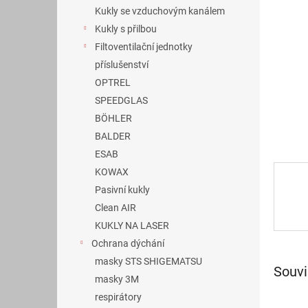
n
Kukly se vzduchovým kanálem
e
Kukly s přilbou
l
Filtoventilační jednotky
příslušenství
OPTREL
SPEEDGLAS
BÖHLER
BALDER
ESAB
KOWAX
Pasivní kukly
Clean AIR
KUKLY NA LASER
Ochrana dýchání
masky STS SHIGEMATSU
Souvi
masky 3M
respirátory