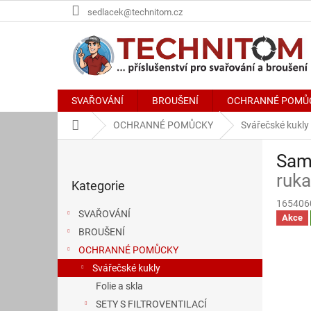
Přejít
sedlacek@technitom.cz
na
obsah
SVAŘOVÁNÍ
BROUŠENÍ
OCHRANNÉ POMŮ
Domů
OCHRANNÉ POMŮCKY
Svářečské kukly
P
Sam
o
Přeskočit
s
ruk
Kategorie
kategorie
t
165406
r
SVAŘOVÁNÍ
Akce
a
BROUŠENÍ
n
OCHRANNÉ POMŮCKY
n
í
Svářečské kukly
p
Folie a skla
a
SETY S FILTROVENTILACÍ