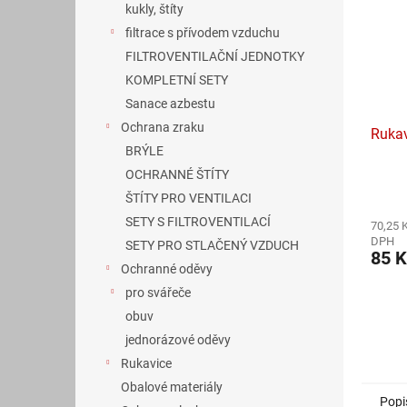
kukly, štíty
filtrace s přívodem vzduchu
FILTROVENTILAČNÍ JEDNOTKY
KOMPLETNÍ SETY
Sanace azbestu
Ochrana zraku
Rukav
BRÝLE
OCHRANNÉ ŠTÍTY
Průmě
ŠTÍTY PRO VENTILACI
hodno
SETY S FILTROVENTILACÍ
70,25 
produ
DPH
je
SETY PRO STLAČENÝ VZDUCH
85 K
5,0
Ochranné oděvy
z
pro svářeče
5
hvězdi
obuv
jednorázové oděvy
Rukavice
Obalové materiály
Popi