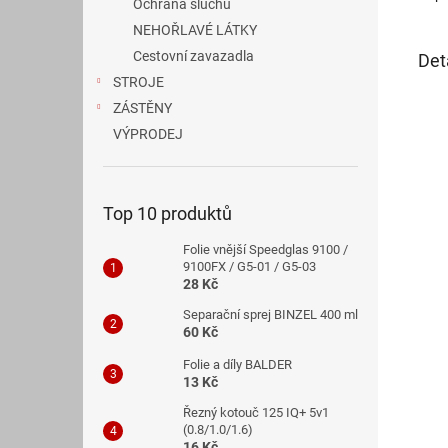
Ochrana sluchu
NEHOŘLAVÉ LÁTKY
Cestovní zavazadla
Det
STROJE
ZÁSTĚNY
VÝPRODEJ
Top 10 produktů
Folie vnější Speedglas 9100 /
9100FX / G5-01 / G5-03
28 Kč
Separační sprej BINZEL 400 ml
60 Kč
Folie a díly BALDER
13 Kč
Řezný kotouč 125 IQ+ 5v1
(0.8/1.0/1.6)
16 Kč