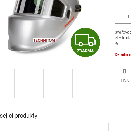
Z
Svařovac
elektrod
🔥
ZDARMA
D
Detailní 
A
TISK
R
M
sející produkty