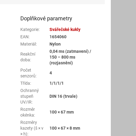
Doplňkové parametry
Kategorie
:
Svářečské kukly
EAN
:
1654060
Materiál
:
Nylon
0,04 ms (zatmavení) /
Reakční
150 – 800 ms
doba
:
(rozjasnění)
Počet
4
senzorů
:
Třída
:
1/1/1/1
Ochranný
stupeň
DIN 16 (trvale)
UV/IR
:
Rozměr
100 × 67 mm
okénka
:
Rozměry
kazety (š × v
100 × 67 × 8 mm
× h)
: