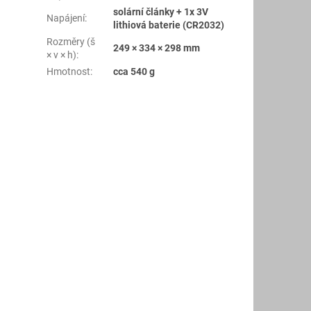
solární články + 1x 3V
Napájení
:
lithiová baterie (CR2032)
Rozměry (š
249 × 334 × 298 mm
× v × h)
:
Hmotnost
:
cca 540 g