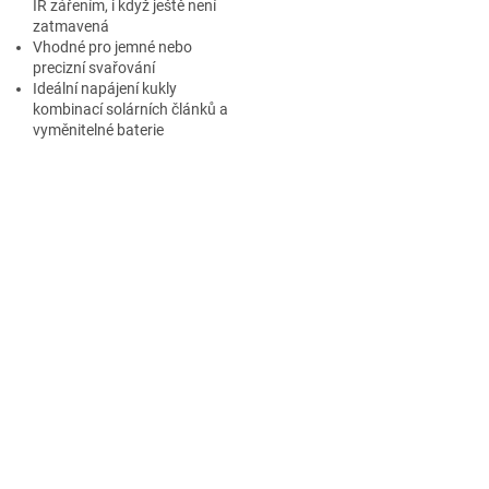
IR zářením, i když ještě není
zatmavená
Vhodné pro jemné nebo
precizní svařování
Ideální napájení kukly
kombinací solárních článků a
vyměnitelné baterie