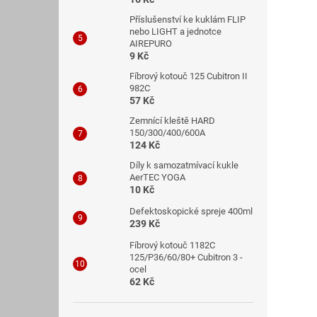
Příslušenství ke kuklám FLIP
nebo LIGHT a jednotce
AIREPURO
9 Kč
Fíbrový kotouč 125 Cubitron II
982C
57 Kč
Zemnící kleště HARD
150/300/400/600A
124 Kč
Díly k samozatmívací kukle
AerTEC YOGA
10 Kč
Defektoskopické spreje 400ml
239 Kč
Fíbrový kotouč 1182C
125/P36/60/80+ Cubitron 3 -
ocel
62 Kč