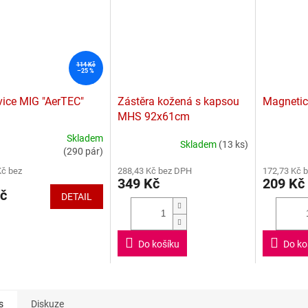
A
114 Kč
–25 %
ice MIG "AerTEC"
Zástěra kožená s kapsou
Magnetic
MHS 92x61cm
Skladem
Skladem
(13 ks)
rné
Průměrné
Průměrné
(290 pár)
cení
hodnocení
hodnocení
Kč bez
288,43 Kč bez DPH
172,73 Kč 
ktu
produktu
produktu
349 Kč
209 Kč
je
je
č
DETAIL
3,4
4,8
z
z
5
5
ček.
hvězdiček.
hvězdiček.
Do košíku
Do ko
s
Diskuze