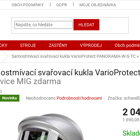
OBCH.PODMÍNKY
GDPR
MOJE OBJEDNÁVKA
HLEDAT
CKY
STROJE
ZÁSTĚNY
VÝPRODEJ
Obch.podmí
Samostmívací svařovací kukla VarioProtect PANORAMA-W-S-TC
+
ostmívací svařovací kukla VarioProt
avice MIG zdarma
0
Průměrné
Neohodnoceno
Podrobnosti hodnocení
Značka:
schweiß
Novinka
hodnocení
2 0
produktu
je
1 690,08
0,0
z
Měrná
Skla
5
cena:
hvězdiček.