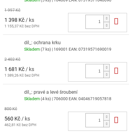
1 997 Kč
1 398 Kč
/ ks
Do 
1 155,37 Kč bez DPH
díl_: ochrana krku
Skladem
(7 ks)
| 169001
EAN:
07319571690019
2 402 Kč
1 681 Kč
/ ks
Do 
1 389,26 Kč bez DPH
díl_: pravé a levé šroubení
Skladem
(4 ks)
| 706000
EAN:
04046719057818
800 Kč
560 Kč
/ ks
Do 
462,81 Kč bez DPH