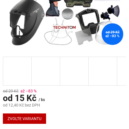
od 29 Kč
až –83 %
od 29 Kč
až –83 %
od
15 Kč
/ ks
od
12,40 Kč
bez DPH
Měrná
cena:
ZVOLTE VARIANTU