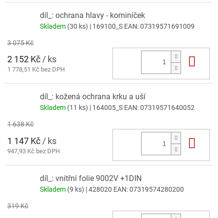
díl_: ochrana hlavy - kominíček
Skladem
(30 ks)
| 169100_S
EAN:
07319571691009
3 075 Kč
2 152 Kč
/ ks
Do 
1 778,51 Kč bez DPH
díl_: kožená ochrana krku a uší
Skladem
(11 ks)
| 164005_S
EAN:
07319571640052
1 638 Kč
1 147 Kč
/ ks
Do 
947,93 Kč bez DPH
díl_: vnitřní folie 9002V +1DIN
Skladem
(9 ks)
| 428020
EAN:
07319574280200
319 Kč