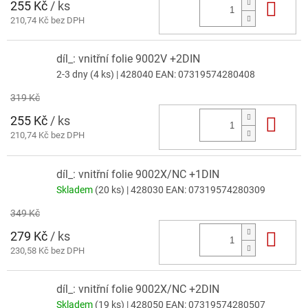
255 Kč
/ ks
Do 
210,74 Kč bez DPH
díl_: vnitřní folie 9002V +2DIN
2-3 dny
(4 ks)
| 428040
EAN:
07319574280408
319 Kč
255 Kč
/ ks
Do 
210,74 Kč bez DPH
díl_: vnitřní folie 9002X/NC +1DIN
Skladem
(20 ks)
| 428030
EAN:
07319574280309
349 Kč
279 Kč
/ ks
Do 
230,58 Kč bez DPH
díl_: vnitřní folie 9002X/NC +2DIN
Skladem
(19 ks)
| 428050
EAN:
07319574280507