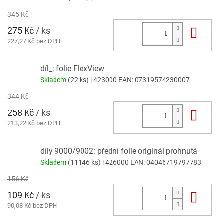
345 Kč
275 Kč
/ ks
Do 
227,27 Kč bez DPH
díl_: folie FlexView
Skladem
(22 ks)
| 423000
EAN:
07319574230007
344 Kč
258 Kč
/ ks
Do 
213,22 Kč bez DPH
díly 9000/9002: přední folie originál prohnutá
Skladem
(11146 ks)
| 426000
EAN:
04046719797783
156 Kč
109 Kč
/ ks
Do 
90,08 Kč bez DPH