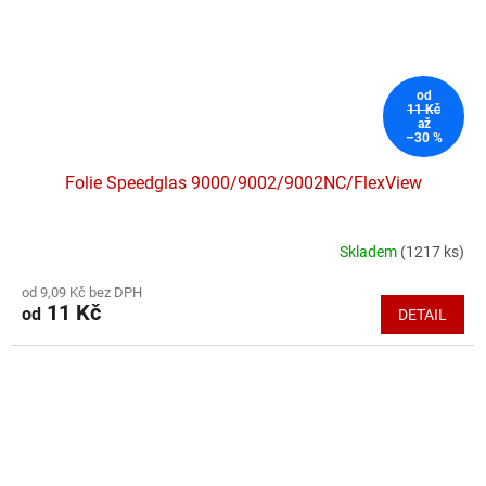
od
11 Kč
až
–30 %
Folie Speedglas 9000/9002/9002NC/FlexView
Skladem
(1217 ks)
Průměrné
hodnocení
od 9,09 Kč bez DPH
produktu
11 Kč
od
DETAIL
je
5,0
z
5
hvězdiček.