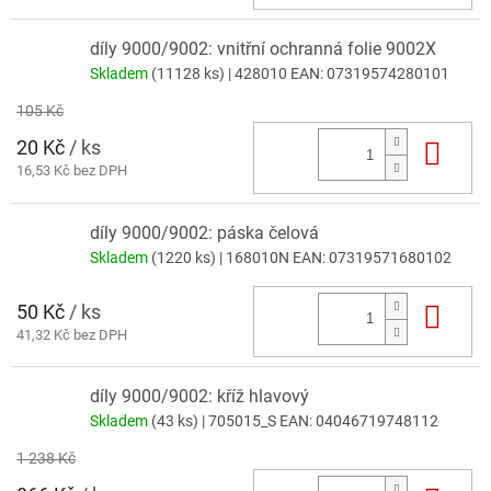
díly 9000/9002: vnitřní ochranná folie 9002X
Skladem
(11128 ks)
| 428010
EAN:
07319574280101
105 Kč
20 Kč
/ ks
Do 
16,53 Kč bez DPH
díly 9000/9002: páska čelová
Skladem
(1220 ks)
| 168010N
EAN:
07319571680102
50 Kč
/ ks
Do 
41,32 Kč bez DPH
díly 9000/9002: kříž hlavový
Skladem
(43 ks)
| 705015_S
EAN:
04046719748112
1 238 Kč