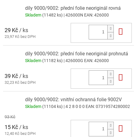
díly 9000/9002: přední folie neoriginál rovná
Skladem
(11482 ks)
| 426000N
EAN:
426000
29 Kč
/ ks
Do 
23,97 Kč bez DPH
díly 9000/9002: přední folie neoriginál prohnutá
Skladem
(11182 ks)
| 426000G
EAN:
426000
39 Kč
/ ks
Do 
32,23 Kč bez DPH
díly 9000/9002: vnitřní ochranná folie 9002V
Skladem
(11104 ks)
| 4 2 8 0 0 0
EAN:
07319574280002
93 Kč
15 Kč
/ ks
Do 
12,40 Kč bez DPH