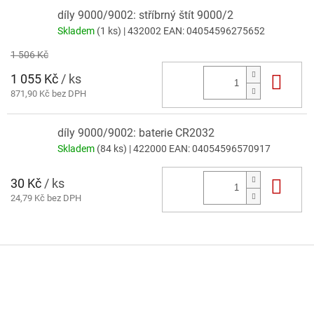
díly 9000/9002: stříbrný štít 9000/2
Skladem
(1 ks)
| 432002
EAN:
04054596275652
1 506 Kč
1 055 Kč
/ ks
Do 
871,90 Kč bez DPH
díly 9000/9002: baterie CR2032
Skladem
(84 ks)
| 422000
EAN:
04054596570917
30 Kč
/ ks
Do 
24,79 Kč bez DPH
Z
á
p
a
t