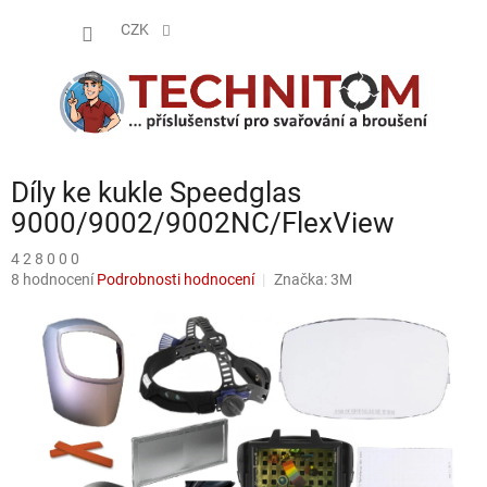
Přejít
NÁKUP
na
CZK
obsah
KOŠÍK
Díly ke kukle Speedglas
9000/9002/9002NC/FlexView
4 2 8 0 0 0
Průměrné
8 hodnocení
Podrobnosti hodnocení
Značka:
3M
hodnocení
produktu
je
5,0
z
5
hvězdiček.