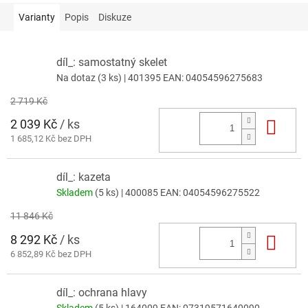
Varianty
Popis
Diskuze
díl_: samostatný skelet
Na dotaz
(3 ks)
| 401395
EAN:
04054596275683
2 719 Kč
2 039 Kč
/ ks
Do 
1 685,12 Kč bez DPH
díl_: kazeta
Skladem
(5 ks)
| 400085
EAN:
04054596275522
11 846 Kč
8 292 Kč
/ ks
Do 
6 852,89 Kč bez DPH
díl_: ochrana hlavy
Skladem
(5 ks)
| 164009
EAN:
07319571640090