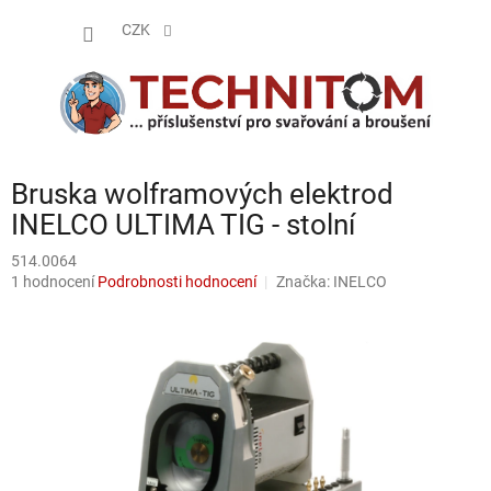
Přejít
NÁKUP
na
CZK
obsah
KOŠÍK
Bruska wolframových elektrod
INELCO ULTIMA TIG - stolní
514.0064
Průměrné
1 hodnocení
Podrobnosti hodnocení
Značka:
INELCO
hodnocení
produktu
je
5,0
z
5
hvězdiček.