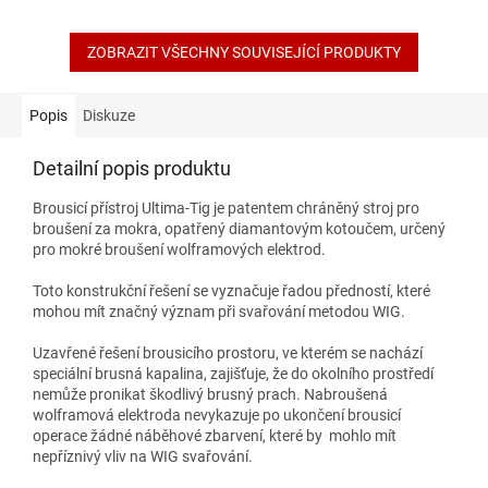
z
5
hvězdiček.
ZOBRAZIT VŠECHNY SOUVISEJÍCÍ PRODUKTY
Popis
Diskuze
Detailní popis produktu
Brousicí přístroj Ultima-Tig je patentem chráněný stroj pro
broušení za mokra, opatřený diamantovým kotoučem, určený
pro mokré broušení wolframových elektrod.
Toto konstrukční řešení se vyznačuje řadou předností, které
mohou mít značný význam při svařování metodou WIG.
Uzavřené řešení brousicího prostoru, ve kterém se nachází
speciální brusná kapalina, zajišťuje, že do okolního prostředí
nemůže pronikat škodlivý brusný prach. Nabroušená
wolframová elektroda nevykazuje po ukončení brousicí
operace žádné náběhové zbarvení, které by mohlo mít
nepříznivý vliv na WIG svařování.