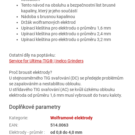
Tento návod na obsluhu a bezpečnostní list brusné
kapaliny, který je jeho součástí
Nádoba s brusnou kapalinou
Držák wolframových elektrod
Upínací kleština pro elektrodu o průměru 1,6 mm
Upínací kleština pro elektrodu o průměru 2,4 mm
Upínací kleština pro elektrodu o průměru 3,2 mm
Ostatní díly na poptávku:
Service for Ultima-TIG® | Inelco Grinders
Proč brousit elektrody?
U stejnosměrného TIG svařování (DC) se předejde problémům
se zapalováním a nestabilitou oblouku.
U střídavého TIG svařování (AC) se kvůli úzkému oblouku
elektroda od průměru 1,6 mm musí vybrousit do tvaru kaloty.
Doplňkové parametry
Kategorie
:
Wolframové elektrody
EAN
:
514.0063
Elektrody - průměr
:
od 0,8 do 4,0 mm