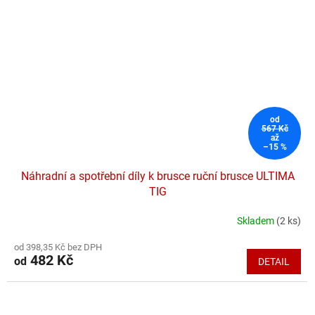
od
567 Kč
až
–15 %
Náhradní a spotřební díly k brusce ruční brusce ULTIMA
TIG
Skladem
(2 ks)
Průměrné
hodnocení
od 398,35 Kč bez DPH
produktu
482 Kč
od
DETAIL
je
5,0
z
5