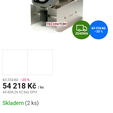
Z
67 772 Kč
–20 %
ZDARMA
D
A
R
M
A
67 772 Kč
–20 %
54 218 Kč
/ ks
44 808,26 Kč bez DPH
Měrná
Skladem
(2 ks)
cena: