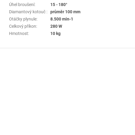
Úhel broušení
:
15 - 180°
Diamantový kotouč
:
průměr 100 mm
Otáčky plynule
:
8.500 min-1
Celkový příkon
:
280 W
Hmotnost
:
10 kg
Z
á
p
a
t
í