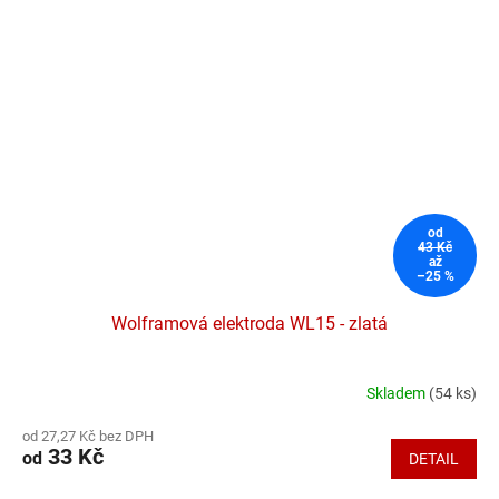
hvězdiček.
od
43 Kč
až
–25 %
Wolframová elektroda WL15 - zlatá
Skladem
(54 ks)
Průměrné
hodnocení
od 27,27 Kč bez DPH
produktu
33 Kč
od
DETAIL
je
4,2