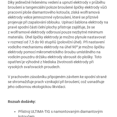
Díky jedinečně řešenému vedení a upnutí elektrody v průběhu
broušení a tangenciální poloze broušené špičky elektrody vůči
pracovní ploše diamantového kotouče, získá wolframová
elektrody velice jemnozrnné vybroušení, které se příznivě
projevuje při zapalování oblouku. Upínací šablona elektrody na
pravé spodní části čelní plochy přístroje zajišťuje, že se
z wolframové elektrody odbrousí pouze nezbytné minimum
materiálu. Úhel špičky elektrody je možno plynule nastavovat
v rozmezí od 7,5 do 90 stupňů (poloviční úhel). Při nastavení
o
vodicího mechanismu elektrody na úhel 90
je možno špičku
elektrody pomocí mikrometrického šroubu umístěného na
vodicím pouzdru držáku elektrody sbrousit do plošky. Toto
opatření je výhodné z hlediska životnosti elektrody při
vysokých svařovacích proudech.
V prachovém zásobníku připojeném závitem ke spodní straně
se shromažďuje prach vznikající při broušení, což usnadňuje
jeho odbornou ekologickou likvidaci.
Rozsah dodávky:
Přístroj ULTIMA-TIG s namontovaným diamantovým
kotoučem