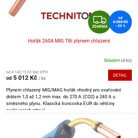
u
k
t
Z
od
ů
6 265 Kč
–20 %
ZDARMA
D
Hořák 260A MIG TBi plynem chlazený
A
R
Skladem
(4 ks)
M
od 4 142,15 Kč bez DPH
DETAIL
5 012 Kč
od
/ ks
A
Plynem chlazený MIG/MAG hořák vhodný pro svařování
drátem 1,0 až 1,2 mm max. do 270 A (CO2) a 240 A u
směsného plynu. Klasická koncovka EUR do většiny
svařovacích zdrojů.