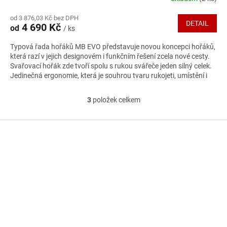
M
od 3 876,03 Kč bez DPH
DETAIL
4 690 Kč
od
/ ks
A
Typová řada hořáků MB EVO představuje novou koncepci hořáků,
která razí v jejich designovém i funkčním řešení zcela nové cesty.
Svařovací hořák zde tvoří spolu s rukou svářeče jeden silný celek.
Jedinečná ergonomie, která je souhrou tvaru rukojeti, umístění i
tvaru tlačítek a konstrukčního řešení kulového kloubu, poskytuje
svářeči dostatek citu pro probíhající svařovací proces a tím i
3
položek celkem
O
nejlepší výsledky svařovacích operací.
v
l
Z
á
á
d
p
a
a
c
t
í
í
p
r
v
k
y