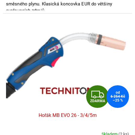
směsného plynu. Klasická koncovka EUR do většiny
svařovacích zdrojů.
Z
od
6 254 Kč
–25 %
ZDARMA
D
Hořák MB EVO 26 - 3/4/5m
A
R
Skladem
(2 ks)