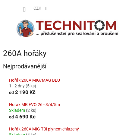
Přejít
NÁKUP
na
CZK
obsah
KOŠÍK
260A hořáky
Nejprodávanější
Hořák 260A MIG/MAG BLU
1 - 2 dny
(5 ks)
2 190 Kč
od
Hořák MB EVO 26 - 3/4/5m
Skladem
(2 ks)
4 690 Kč
od
Hořák 260A MIG TBi plynem chlazený
Skladem
(4 ks)