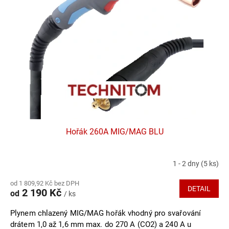
Hořák 260A MIG/MAG BLU
1 - 2 dny
(5 ks)
od 1 809,92 Kč bez DPH
DETAIL
2 190 Kč
od
/ ks
Plynem chlazený MIG/MAG hořák vhodný pro svařování
drátem 1,0 až 1,6 mm max. do 270 A (CO2) a 240 A u