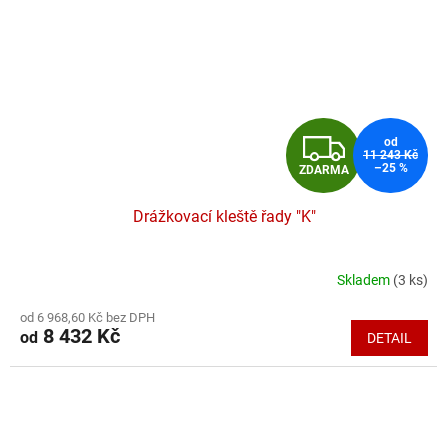
Z
od
11 243 Kč
–25 %
ZDARMA
D
Drážkovací kleště řady "K"
A
R
Skladem
(3 ks)
Průměrné
hodnocení
M
od 6 968,60 Kč bez DPH
produktu
8 432 Kč
od
DETAIL
je
A
4,8
z
5
hvězdiček.