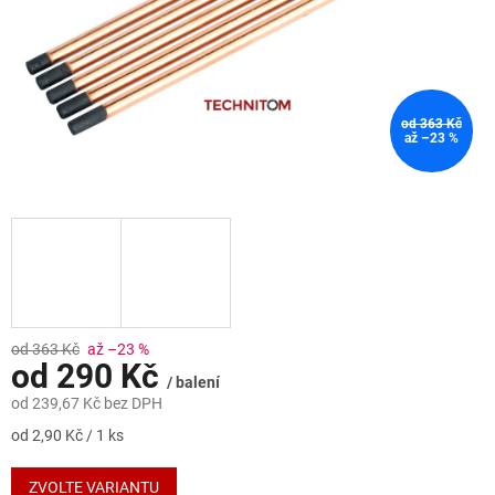
od 363 Kč
až –23 %
od 363 Kč
až –23 %
od
290 Kč
/ balení
od
239,67 Kč
bez DPH
Měrná
od 2,90 Kč / 1 ks
cena:
ZVOLTE VARIANTU