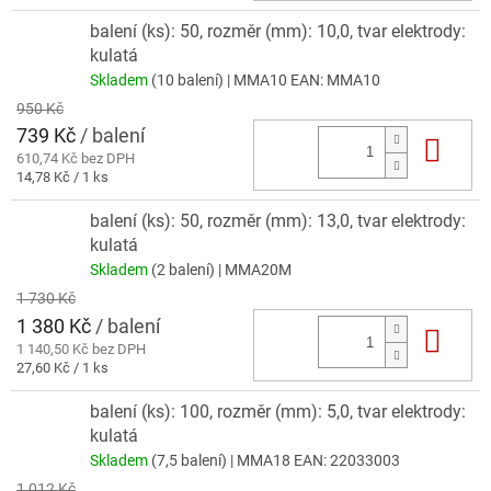
cena:
balení (ks): 50, rozměr (mm): 10,0, tvar elektrody:
kulatá
Skladem
(10 balení)
| MMA10
EAN:
MMA10
950 Kč
739 Kč
/ balení
Do 
610,74 Kč bez DPH
Měrná
14,78 Kč / 1 ks
cena:
balení (ks): 50, rozměr (mm): 13,0, tvar elektrody:
kulatá
Skladem
(2 balení)
| MMA20M
1 730 Kč
1 380 Kč
/ balení
Do 
1 140,50 Kč bez DPH
Měrná
27,60 Kč / 1 ks
cena:
balení (ks): 100, rozměr (mm): 5,0, tvar elektrody:
kulatá
Skladem
(7,5 balení)
| MMA18
EAN:
22033003
1 012 Kč