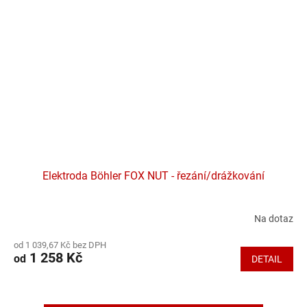
Elektroda Böhler FOX NUT - řezání/drážkování
Na dotaz
Průměrné
hodnocení
od 1 039,67 Kč bez DPH
produktu
1 258 Kč
od
DETAIL
je
5,0
z
5