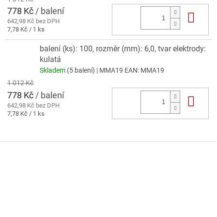
778 Kč
/ balení
Do 
642,98 Kč bez DPH
Měrná
7,78 Kč / 1 ks
cena:
balení (ks): 100, rozměr (mm): 6,0, tvar elektrody:
kulatá
Skladem
(5 balení)
| MMA19
EAN:
MMA19
1 012 Kč
778 Kč
/ balení
Do 
642,98 Kč bez DPH
Měrná
7,78 Kč / 1 ks
cena:
Z
á
p
a
t
í