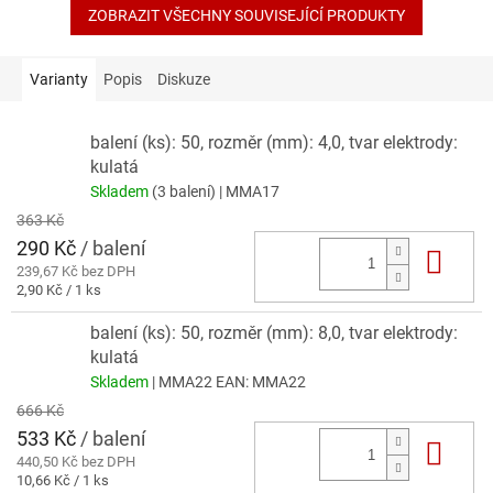
hvězdiček.
ZOBRAZIT VŠECHNY SOUVISEJÍCÍ PRODUKTY
Varianty
Popis
Diskuze
balení (ks): 50, rozměr (mm): 4,0, tvar elektrody:
kulatá
Skladem
(3 balení)
| MMA17
363 Kč
290 Kč
/ balení
Do 
239,67 Kč bez DPH
Měrná
2,90 Kč / 1 ks
cena:
balení (ks): 50, rozměr (mm): 8,0, tvar elektrody:
kulatá
Skladem
| MMA22
EAN:
MMA22
666 Kč
533 Kč
/ balení
Do 
440,50 Kč bez DPH
Měrná
10,66 Kč / 1 ks