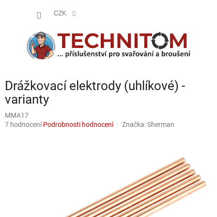
Přejít
NÁKUP
na
CZK
obsah
KOŠÍK
Drážkovací elektrody (uhlíkové) -
varianty
MMA17
Průměrné
7 hodnocení
Podrobnosti hodnocení
Značka:
Sherman
hodnocení
produktu
je
4,6
z
5
hvězdiček.