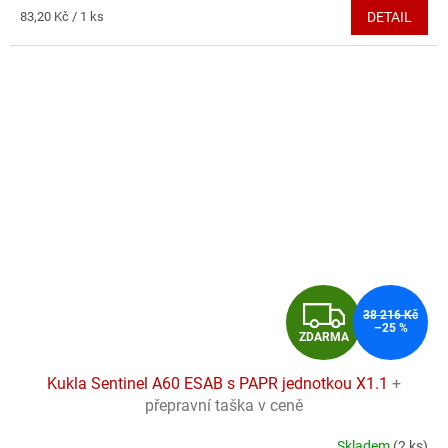
Měrná
83,20 Kč / 1 ks
DETAIL
cena:
Z
38 216 Kč
–25 %
ZDARMA
D
Kukla Sentinel A60 ESAB s PAPR jednotkou X1.1
+
A
přepravní taška v ceně
R
Skladem
(2 ks)