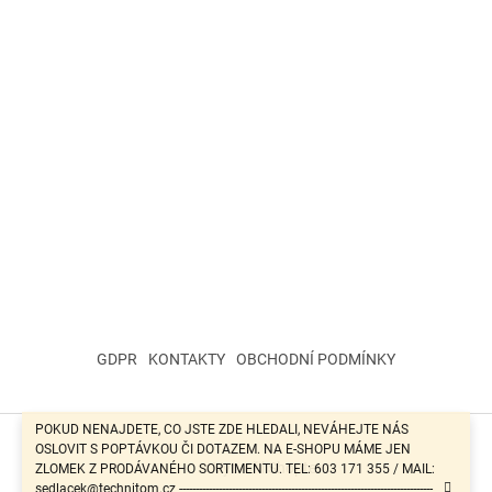
GDPR
KONTAKTY
OBCHODNÍ PODMÍNKY
POKUD NENAJDETE, CO JSTE ZDE HLEDALI, NEVÁHEJTE NÁS
OSLOVIT S POPTÁVKOU ČI DOTAZEM. NA E-SHOPU MÁME JEN
Vytvořil Shoptet
ZLOMEK Z PRODÁVANÉHO SORTIMENTU. TEL: 603 171 355 / MAIL:
sedlacek@technitom.cz -----------------------------------------------------------------------------