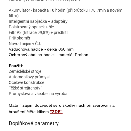
Akumulátor - kapacita 10 hodin (při průtoku 170 l/min a novém
filtru)
Inteligentní nabíječka + adaptéry
Polstrovaný opasek + šle
Filtr P3 (filtrace 99,8%) + předfiltr
Průtokoměr
Návod nejen v ČJ.
Vzduchová hadice - délka 850 mm
Ochranný obal na hadici - materiál Proban
Použití:
Zemědělské stroje
Automobilový průmysl
Ocelové konstrukce
Těžké strojírenství
Průmyslová a všeobecná výroba
Máte li zájem dozvědět se o škodlivinách při svařování a
broušení čtěte klikem
"ZDE"
.
Doplňkové parametry