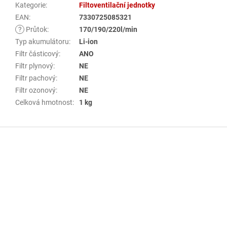
Kategorie
:
Filtoventilační jednotky
EAN
:
7330725085321
?
Průtok
:
170/190/220l/min
Typ akumulátoru
:
Li-ion
Filtr částicový
:
ANO
Filtr plynový
:
NE
Filtr pachový
:
NE
Filtr ozonový
:
NE
Celková hmotnost
:
1 kg
Z
á
p
a
t
í