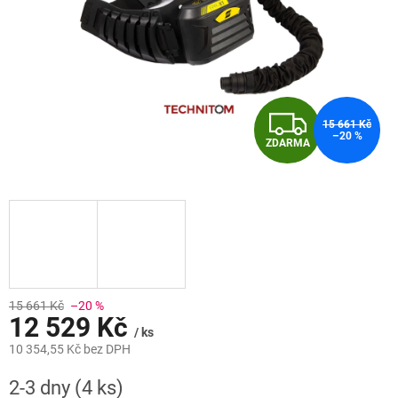
Z
15 661 Kč
–20 %
ZDARMA
D
A
R
M
A
15 661 Kč
–20 %
12 529 Kč
/ ks
10 354,55 Kč bez DPH
Měrná
2-3 dny
(4 ks)
cena: