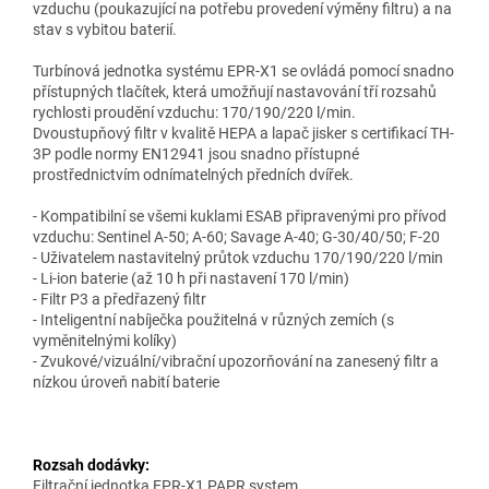
vzduchu (poukazující na potřebu provedení výměny filtru) a na
stav s vybitou baterií.
Turbínová jednotka systému EPR-X1 se ovládá pomocí snadno
přístupných tlačítek, která umožňují nastavování tří rozsahů
rychlosti proudění vzduchu: 170/190/220 l/min.
Dvoustupňový filtr v kvalitě HEPA a lapač jisker s certifikací TH-
3P podle normy EN12941 jsou snadno přístupné
prostřednictvím odnímatelných předních dvířek.
- Kompatibilní se všemi kuklami ESAB připravenými pro přívod
vzduchu: Sentinel A-50; A-60; Savage A-40; G-30/40/50; F-20
- Uživatelem nastavitelný průtok vzduchu 170/190/220 l/min
- Li-ion baterie (až 10 h při nastavení 170 l/min)
- Filtr P3 a předřazený filtr
- Inteligentní nabíječka použitelná v různých zemích (s
vyměnitelnými kolíky)
- Zvukové/vizuální/vibrační upozorňování na zanesený filtr a
nízkou úroveň nabití baterie
Rozsah dodávky:
Filtrační jednotka EPR-X1 PAPR system