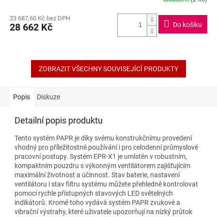
Průměrné
hodnocení
M
23 687,60 Kč bez DPH
produktu
Do košíku
28 662 Kč
je
A
4,3
z
5
hvězdiček.
ZOBRAZIT VŠECHNY SOUVISEJÍCÍ PRODUKTY
Popis
Diskuze
Detailní popis produktu
Tento systém PAPR je díky svému konstrukčnímu provedení
vhodný pro příležitostné používání i pro celodenní průmyslové
pracovní postupy. Systém EPR-X1 je umístěn v robustním,
kompaktním pouzdru s výkonným ventilátorem zajišťujícím
maximální životnost a účinnost. Stav baterie, nastavení
ventilátoru i stav filtru systému můžete přehledně kontrolovat
pomocí rychle přístupných stavových LED světelných
indikátorů. Kromě toho vydává systém PAPR zvukové a
vibrační výstrahy, které uživatele upozorňují na nízký průtok