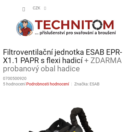
Přejít
NÁKUP
na
CZK
obsah
KOŠÍK
Filtroventilační jednotka ESAB EPR-
X1.1 PAPR s flexi hadicí
+ ZDARMA
probanový obal hadice
0700500920
Průměrné
5 hodnocení
Podrobnosti hodnocení
Značka:
ESAB
hodnocení
produktu
je
4,4
z
5
hvězdiček.