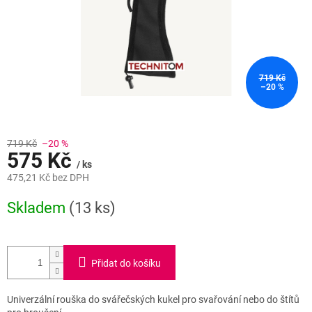
719 Kč
–20 %
719 Kč
–20 %
575 Kč
/ ks
475,21 Kč bez DPH
Měrná
Skladem
(13 ks)
cena:
Přidat do košíku
Univerzální rouška do svářečských kukel pro svařování nebo do štítů