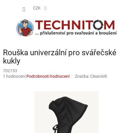
Přejít
NÁKUP
na
CZK
obsah
KOŠÍK
Rouška univerzální pro svářečské
kukly
702153
Průměrné
1 hodnocení
Podrobnosti hodnocení
Značka:
CleanAIR
hodnocení
produktu
je
5,0
z
5
hvězdiček.