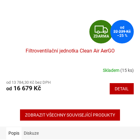
Z
od
22 239 Kč
–25 %
ZDARMA
D
Filtroventilační jednotka Clean Air AerGO
A
R
Skladem
(15 ks)
Průměrné
hodnocení
M
od 13 784,30 Kč bez DPH
produktu
16 679 Kč
od
DETAIL
je
A
4,7
z
5
hvězdiček.
ZOBRAZIT VŠECHNY SOUVISEJÍCÍ PRODUKTY
Popis
Diskuze