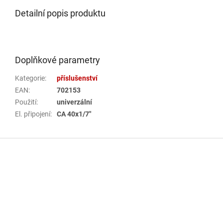
Detailní popis produktu
Doplňkové parametry
Kategorie
:
příslušenství
EAN
:
702153
Použití
:
univerzální
El. připojení
:
CA 40x1/7"
Z
á
p
a
t
í