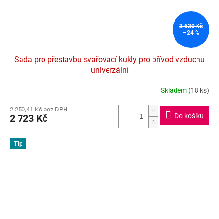
3 630 Kč
–24 %
Sada pro přestavbu svařovací kukly pro přívod vzduchu
univerzální
Skladem
(18 ks)
Průměrné
hodnocení
2 250,41 Kč bez DPH
produktu
Do košíku
2 723 Kč
je
5,0
z
Tip
5
hvězdiček.