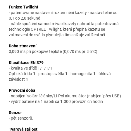
Funkce Twilight
- patentované nastavení roztemnění kazety - nastavitelné od
0,1 do 2,0 sekund.
- náhlé spuštění samostmívací kazety nahradila patentovaná
technologie OPTREL Twilight, která přepíná kazetu se
zatmavení do světla plynuleji a tím snižuje zatížení očí.
Doba ztmavení
0,090 ms při pokojové teplotě (0,070 ms při 55°C)
Klasifikace EN 379
- kvalita ve třídě 1/1/1/1
Optická třída
1
- prostup světla
1
- homogenita
1
- úhlová
závislost
1
Provozní doba
- napájení solární články/Li-Pol akumulátor (nabíjení přes USB)
- výdrž baterie na 1 nabití ca 1.000 provozních hodin
Senzor
- pět senzorů.
Tvarová stálost