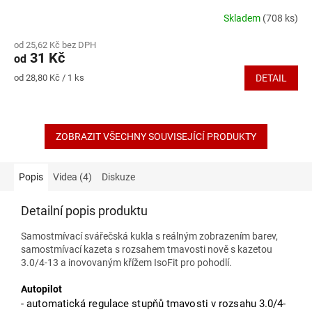
Skladem
(708 ks)
Průměrné
hodnocení
od 25,62 Kč bez DPH
produktu
31 Kč
od
je
5,0
Měrná
od 28,80 Kč / 1 ks
DETAIL
z
cena:
5
hvězdiček.
ZOBRAZIT VŠECHNY SOUVISEJÍCÍ PRODUKTY
Popis
Videa (4)
Diskuze
Detailní popis produktu
Samostmívací svářečská kukla s reálným zobrazením barev,
samostmívací kazeta s rozsahem tmavosti nově s kazetou
3.0/4-13 a inovovaným křížem IsoFit pro pohodlí.
Autopilot
- automatická regulace stupňů tmavosti v rozsahu 3.0/4-