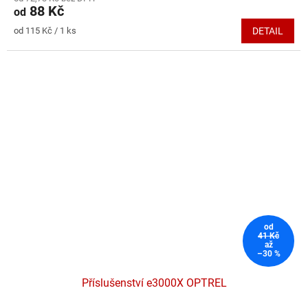
produktu
88 Kč
od
je
5,0
Měrná
od 115 Kč / 1 ks
DETAIL
z
cena:
5
hvězdiček.
od
41 Kč
až
–30 %
Příslušenství e3000X OPTREL