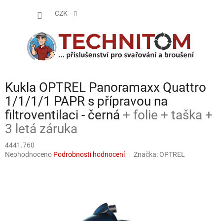
Přejít
NÁKUP
na
CZK
obsah
KOŠÍK
Kukla OPTREL Panoramaxx Quattro
1/1/1/1 PAPR s přípravou na
filtroventilaci - černá
+ folie + taška +
3 letá záruka
4441.760
Průměrné
Neohodnoceno
Podrobnosti hodnocení
Značka:
OPTREL
hodnocení
produktu
je
0,0
z
5
hvězdiček.