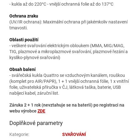
- kukla až do 220°C - vnější ochranná folie až do 137°C
Ochrana zraku
(UV/IR ochrana): Maximální ochrana při jakémkoliv nastavení
tmavosti.
Oblasti použití
- veškeré svařování elektrickým obloukem (MMA, MIG/MAG,
TIG, plazmové a mikroplazmové svařování, plazmové řezání a
kyslíko-plynové svařování)
Obsah balení
- svářečská kukla Quattro se vzduchovým kanálem, rouškou
(komplet pro AIR/PAPR), 1 + 1 vnější ochranná fólie, 1 x vnitřní
folie, uživatelská příručka v ČJ, látková taška, baterie, USB
nabíjecí kabel, záruční list.
Záruka 2 + 1 rok (nevztahuje se na baterii) po registraci na
webu výrobce
ZDE
Doplňkové parametry
Kategorie
:
SVAŘOVÁNÍ