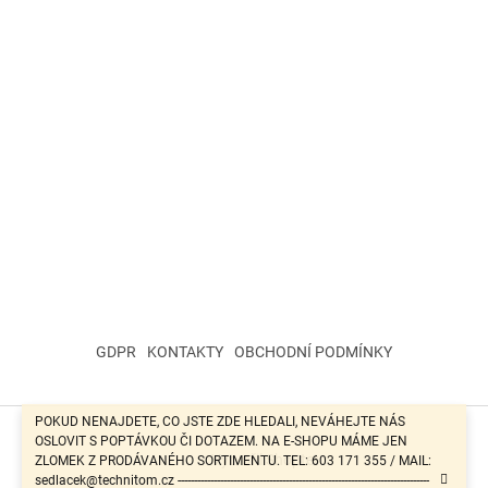
GDPR
KONTAKTY
OBCHODNÍ PODMÍNKY
POKUD NENAJDETE, CO JSTE ZDE HLEDALI, NEVÁHEJTE NÁS
OSLOVIT S POPTÁVKOU ČI DOTAZEM. NA E-SHOPU MÁME JEN
Vytvořil Shoptet
ZLOMEK Z PRODÁVANÉHO SORTIMENTU. TEL: 603 171 355 / MAIL:
sedlacek@technitom.cz -----------------------------------------------------------------------------