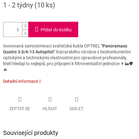
Měrná
1 - 2 týdny
(10 ks)
cena:
Přidat do košíku
Inovovaná samostmívací svářečská kukla OPTREL
"Panoramaxx
Quatro 3.0/4-13 Autopilot"
švýcarského výrobce s bezkonkurenční
optickými a technickými vlastnostmi pro opravdové profesionály,
kteří hledají to nejlepší, pro připojení k filtroventialční jednotce 👨‍🏭🛡️
🔥
Detailní informace
ZEPTAT SE
HLÍDAT
SDÍLET
Související produkty