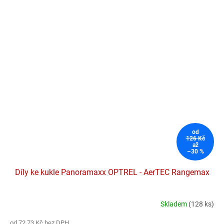
od
126 Kč
až
–30 %
Díly ke kukle Panoramaxx OPTREL - AerTEC Rangemax
Skladem
(128 ks)
Průměrné
hodnocení
od 72,73 Kč bez DPH