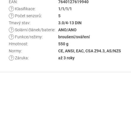
EAN
:
7640127619940
?
Klasifikace
:
1/1/1/1
?
Počet senzorů
:
5
Tmavý stav
:
3.0/4-13 DIN
?
Solární článek/baterie
:
ANO/ANO
?
Funkce/režimy
:
broušení/sváření
Hmotnost
:
550 g
Normy
:
CE, ANSI, EAC, CSA Z94.3, AS/NZS
?
Záruka
:
až 3 roky
Z
á
p
a
t
í