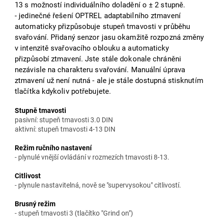
13 s možností individuálního doladění o ± 2 stupně.
- jedinečné řešení OPTREL adaptabilního ztmavení
automaticky přizpůsobuje stupeň tmavosti v průběhu
svařování. Přidaný senzor jasu
okamžitě rozpozná změny
v intenzitě svařovacího oblouku a automaticky
přizpůsobí ztmavení. Jste stále dokonale chráněni
nezávisle na charakteru svařování. Manuální úprava
ztmavení už není nutná - ale je stále dostupná stisknutím
tlačítka kdykoliv potřebujete.
Stupně tmavosti
pasivní: stupeň tmavosti 3.0 DIN
aktivní: stupeň tmavosti 4-13 DIN
Režim ručního nastavení
- plynulé vnější ovládání v rozmezích tmavosti 8-13.
Citlivost
- plynule nastavitelná, nově se "supervysokou" citlivostí.
Brusný režim
- stupeň tmavosti 3 (tlačítko "Grind on")