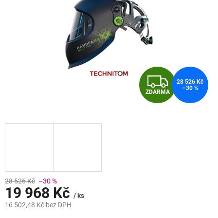
Z
28 526 Kč
–30 %
ZDARMA
D
A
R
M
A
28 526 Kč
–30 %
19 968 Kč
/ ks
16 502,48 Kč bez DPH