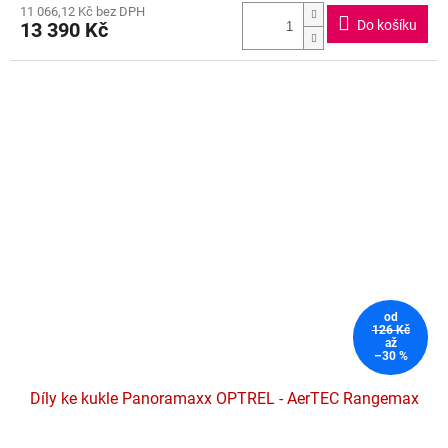
M
11 066,12 Kč bez DPH
produktu
Do košíku
13 390 Kč
je
A
4,7
z
5
hvězdiček.
od
126 Kč
až
–30 %
Díly ke kukle Panoramaxx OPTREL - AerTEC Rangemax