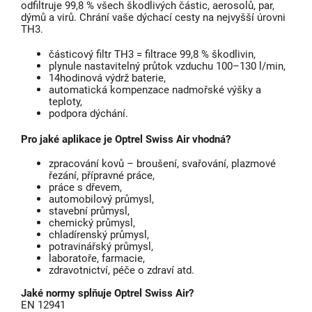
odfiltruje 99,8 % všech škodlivých částic, aerosolů, par,
dýmů a virů. Chrání vaše dýchací cesty na nejvyšší úrovni
TH3.
částicový filtr TH3 = filtrace 99,8 % škodlivin,
plynule nastavitelný průtok vzduchu 100–130 l/min,
14hodinová výdrž baterie,
automatická kompenzace nadmořské výšky a
teploty,
podpora dýchání.
Pro jaké aplikace je Optrel Swiss Air vhodná?
zpracování kovů – broušení, svařování, plazmové
řezání, přípravné práce,
práce s dřevem,
automobilový průmysl,
stavební průmysl,
chemický průmysl,
chladírenský průmysl,
potravinářský průmysl,
laboratoře, farmacie,
zdravotnictví, péče o zdraví atd.
Jaké normy splňuje Optrel Swiss Air?
EN 12941