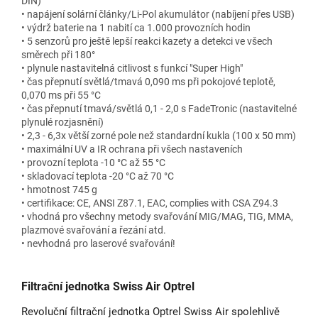
DIN)
• napájení solární články/Li-Pol akumulátor (nabíjení přes USB)
• výdrž baterie na 1 nabití ca 1.000 provozních hodin
• 5 senzorů pro ještě lepší reakci kazety a detekci ve všech
směrech při 180°
• plynule nastavitelná citlivost s funkcí "Super High"
• čas přepnutí světlá/tmavá 0,090 ms při pokojové teplotě,
0,070 ms při 55 °C
• čas přepnutí tmavá/světlá 0,1 - 2,0 s FadeTronic (nastavitelné
plynulé rozjasnění)
• 2,3 - 6,3x větší zorné pole než standardní kukla (100 x 50 mm)
• maximální UV a IR ochrana při všech nastaveních
• provozní teplota -10 °C až 55 °C
• skladovací teplota -20 °C až 70 °C
• hmotnost 745 g
• certifikace: CE, ANSI Z87.1, EAC, complies with CSA Z94.3
• vhodná pro všechny metody svařování MIG/MAG, TIG, MMA,
plazmové svařování a řezání atd.
• nevhodná pro laserové svařování!
Filtrační jednotka Swiss Air Optrel
Revoluční filtrační jednotka Optrel Swiss Air spolehlivě