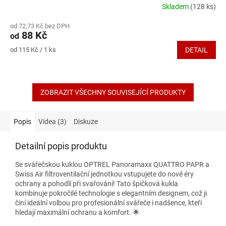
Skladem
(128 ks)
Průměrné
hodnocení
od 72,73 Kč bez DPH
produktu
88 Kč
od
je
5,0
Měrná
od 115 Kč / 1 ks
DETAIL
z
cena:
5
hvězdiček.
ZOBRAZIT VŠECHNY SOUVISEJÍCÍ PRODUKTY
Popis
Videa (3)
Diskuze
Detailní popis produktu
Se svářečskou kuklou OPTREL Panoramaxx QUATTRO PAPR a
Swiss Air filtroventilační jednotkou vstupujete do nové éry
ochrany a pohodlí při svařování! Tato špičková kukla
kombinuje pokročilé technologie s elegantním designem, což ji
činí ideální volbou pro profesionální svářeče i nadšence, kteří
hledají maximální ochranu a komfort. 🌟