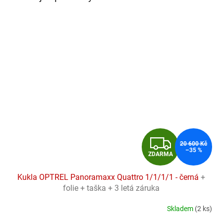
Z
20 600 Kč
–35 %
ZDARMA
D
Kukla OPTREL Panoramaxx Quattro 1/1/1/1 - černá
+
A
folie + taška + 3 letá záruka
R
Skladem
(2 ks)
Průměrné
hodnocení