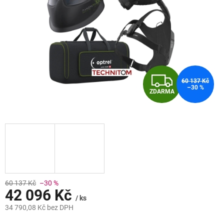
Z
60 137 Kč
–30 %
ZDARMA
D
A
R
M
A
60 137 Kč
–30 %
42 096 Kč
/ ks
34 790,08 Kč bez DPH
Měrná