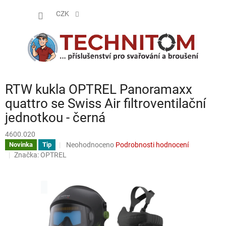
Přejít
NÁKUP
na
CZK
obsah
KOŠÍK
RTW kukla OPTREL Panoramaxx
quattro se Swiss Air filtroventilační
jednotkou - černá
4600.020
Průměrné
Neohodnoceno
Podrobnosti hodnocení
Novinka
Tip
hodnocení
Značka:
OPTREL
produktu
je
0,0
z
5
hvězdiček.