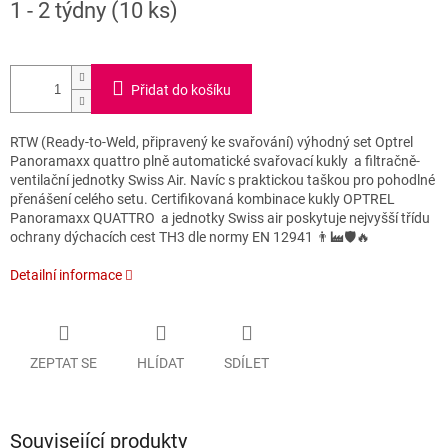
1 - 2 týdny
(10 ks)
cena:
Přidat do košíku
RTW (Ready-to-Weld, připravený ke svařování) výhodný set Optrel
Panoramaxx quattro plně automatické svařovací kukly a filtračně-
ventilační jednotky Swiss Air. Navíc s praktickou taškou pro pohodlné
přenášení celého setu. Certifikovaná kombinace kukly OPTREL
Panoramaxx QUATTRO a jednotky Swiss air poskytuje nejvyšší třídu
ochrany dýchacích cest TH3 dle normy EN 12941 👨‍🏭🛡️🔥
Detailní informace
ZEPTAT SE
HLÍDAT
SDÍLET
Související produkty