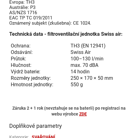
Evropa: TH3
Austrálie: P3
AS/NZS 1716
EAC TP TC 019/2011
Oznámený subjekt (zkušebna): CE 1024.
Technická data - filtroventilační jednotka Swiss air:
Ochrana:
TH3 (EN 12941)
Odsávání:
Swiss Air
Průtok:
100–130 l/min
Hlučnost:
max. 70 dBA
Výdrž baterie:
14 hodin
Rozměry jednotky:
250 × 170 × 50 mm
Hmotnost jednotky:
550 g
Záruka 2 + 1 rok (nevztahuje se na baterii) po registraci na
webu výrobce
ZDE
Doplňkové parametry
Kategorie
:
SVAŘOVÁNÍ