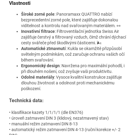
Vlastnosti
Široké zorné pole
: Panoramaxx QUATTRO nabízí
bezprecedentní zorné pole, které zajišťuje dokonalou
viditelnost a kontrolu nad svařovaným materiálem. 👀
Inovativní filtrace
: Filtroventilační jednotka Swiss Air
zajišťuje čerstvý a filtrovaný vzduch, čímž chrání dýchací
cesty svářeče před škodlivými částicemi. 🌬️
Automatické ztmavnutí
: Kukla se okamžitě přizpůsobí
světelným podmínkám, což zaručuje ochranu vašich očí
během svařování.
Ergonomický design
: Navržena pro maximální pohodlí, i
při dlouhém nošení, což zvyšuje vaši produktivitu.
Odolné materiály
: Vysoce kvalitní konstrukce zajišťuje
dlouhou životnost a odolnost proti mechanickému
poškození.
Technická data:
• klasifikace kazety 1/1/1/1 (dle EN376)
• úroveň zatmavení DIN 3 (klidový, nezatmavený stav)
• manuální režim zatmavení DIN 8-13
• automatický režim zatmavení DIN 4-13 (ruční korekce +/- 2