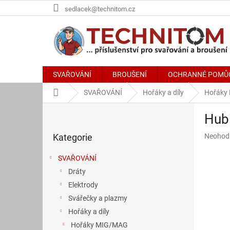
Přejít
sedlacek@technitom.cz
na
obsah
SVAŘOVÁNÍ
BROUŠENÍ
OCHRANNÉ POMŮ
Domů
SVAŘOVÁNÍ
Hořáky a díly
Hořáky
P
Hub
o
Přeskočit
s
Průměr
Kategorie
Neohod
kategorie
t
hodnoce
r
produkt
SVAŘOVÁNÍ
a
je
Dráty
n
0,0
z
Elektrody
n
5
í
Svářečky a plazmy
hvězdič
p
Hořáky a díly
a
Hořáky MIG/MAG