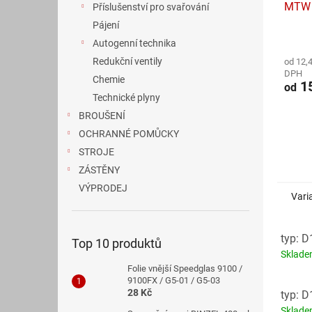
MTW 
Příslušenství pro svařování
Pájení
Průmě
Autogenní technika
hodno
Redukční ventily
od 12,
produ
DPH
je
Chemie
15
od
5,0
Technické plyny
z
BROUŠENÍ
5
hvězdi
OCHRANNÉ POMŮCKY
STROJE
ZÁSTĚNY
VÝPRODEJ
Vari
typ: D
Top 10 produktů
Sklad
Folie vnější Speedglas 9100 /
9100FX / G5-01 / G5-03
28 Kč
typ: D
Sklad