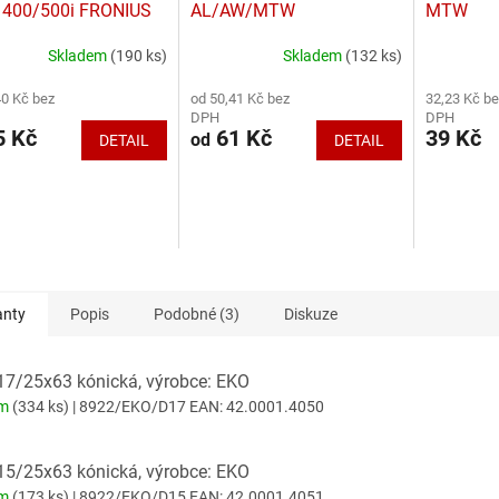
400/500i FRONIUS
AL/AW/MTW
MTW
Skladem
(190 ks)
Skladem
(132 ks)
rné
Průměrné
Průměrné
cení
hodnocení
hodnocení
40 Kč bez
od 50,41 Kč bez
32,23 Kč be
ktu
produktu
produktu
DPH
DPH
je
je
 Kč
61 Kč
39 Kč
od
DETAIL
DETAIL
5,0
5,0
z
z
5
5
ček.
hvězdiček.
hvězdiček.
anty
Popis
Podobné (3)
Diskuze
17/25x63 kónická, výrobce: EKO
em
(334 ks)
| 8922/EKO/D17
EAN:
42.0001.4050
15/25x63 kónická, výrobce: EKO
em
(173 ks)
| 8922/EKO/D15
EAN:
42.0001.4051