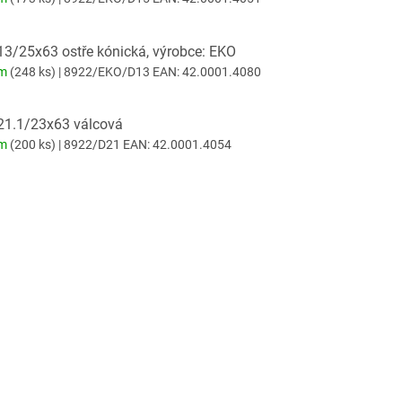
13/25x63 ostře kónická, výrobce: EKO
em
(248 ks)
| 8922/EKO/D13
EAN:
42.0001.4080
D21.1/23x63 válcová
em
(200 ks)
| 8922/D21
EAN:
42.0001.4054