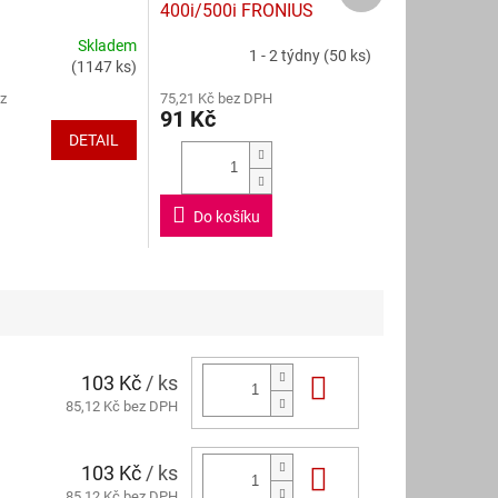
400i/500i FRONIUS
Skladem
1 - 2 týdny
(50 ks)
Průměrné
(1147 ks)
hodnocení
z
75,21 Kč bez DPH
produktu
91 Kč
je
DETAIL
5,0
z
5
hvězdiček.
Do košíku
103 Kč
/ ks
Do košíku
85,12 Kč bez DPH
103 Kč
/ ks
Do košíku
85,12 Kč bez DPH