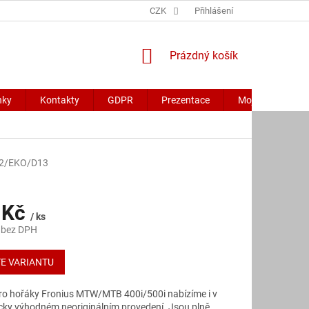
CZK
Přihlášení
NÁKUPNÍ
Prázdný košík
KOŠÍK
nky
Kontakty
GDPR
Prezentace
Moje objednávk
2/EKO/D13
 Kč
/ ks
 bez DPH
E VARIANTU
ro hořáky Fronius MTW/MTB 400i/500i nabízíme i v
ky výhodném neoriginálním provedení. Jsou plně