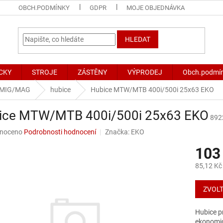
OBCH.PODMÍNKY
GDPR
MOJE OBJEDNÁVKA
HLEDAT
CKY
STROJE
ZÁSTĚNY
VÝPRODEJ
Obch.podmí
 MIG/MAG
hubice
Hubice MTW/MTB 400i/500i 25x63 EKO
ice MTW/MTB 400i/500i 25x63 EKO
892
né
noceno
Podrobnosti hodnocení
Značka:
EKO
ní
103
u
85,12 Kč
Měrná
cena:
ZVOLT
ek.
Hubice p
ekonomic