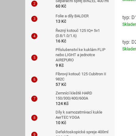
Separační sprej BINZEL 400 ml
60 Kč
Folie a díly BALDER
typ: D
13 Kč
Sklad
Řezný kotouč 125 IQ+ 5v1
(0.8/1.0/1.6)
16 Kč
typ: 
Sklad
Příslušenství ke kuklám FLIP
nebo LIGHT a jednotce
AIREPURO
9 Kč
Fíbrový kotouč 125 Cubitron II
982C
57 Kč
Zemnící kleště HARD
150/300/400/600A
124 Kč
Díly k samozatmívací kukle
AerTEC YOGA
10 Kč
Defektoskopické spreje 400ml