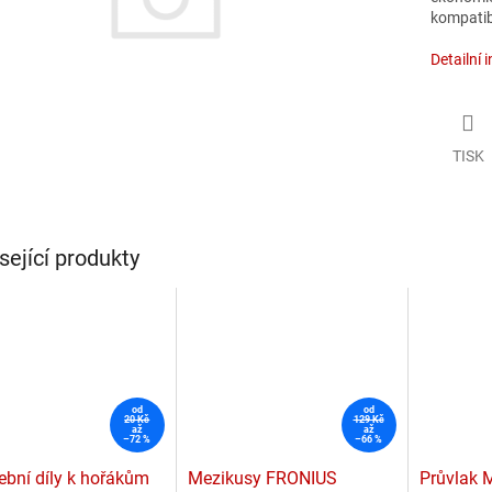
kompatib
Detailní 
TISK
sející produkty
od
od
20 Kč
129 Kč
až
až
–72 %
–66 %
ební díly k hořákům
Mezikusy FRONIUS
Průvlak 