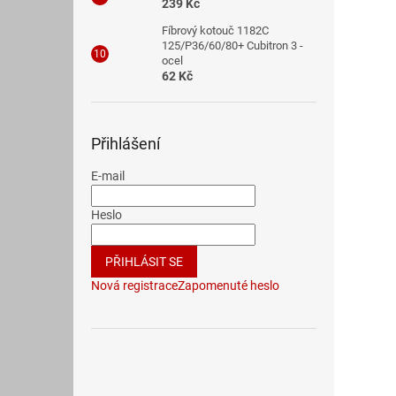
239 Kč
Fíbrový kotouč 1182C
125/P36/60/80+ Cubitron 3 -
ocel
62 Kč
Přihlášení
E-mail
Heslo
PŘIHLÁSIT SE
Nová registrace
Zapomenuté heslo