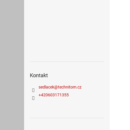
Kontakt
sedlacek
@
technitom.cz
+420603171355