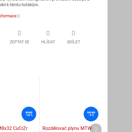
ilní k těmto hořákům.
informace
ZEPTAT SE
HLÍDAT
SDÍLET
84 Kč
101 Kč
–53 %
–9 %
Další
M8x32 CuCrZr
Rozdělovač plynu MTW
produkt