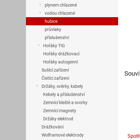
n
plynem chlazené
e
vodou chlazené
l
hubice
průvlaky
příslušenství
Hořáky TIG
Hořáky drážkovací
Hořáky autogenní
Sušící zařízení
Souvi
Čistící zařízení
Držáky, svěrky, kabely
Kebely a příslušenství
Zemnící kleště a svorky
Zemnící magnety
Držáky elektrod
Drážkování
Wolframové elektrody
Spotř